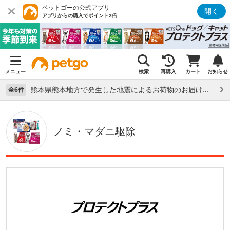
ペットゴーの公式アプリ
開く
アプリからの購入でポイント2倍
メニュー
検索
再購入
カート
お知らせ
熊本県熊本地方で発生した地震によるお荷物のお届け状況について （7/28）
全6件
ノミ・マダニ駆除