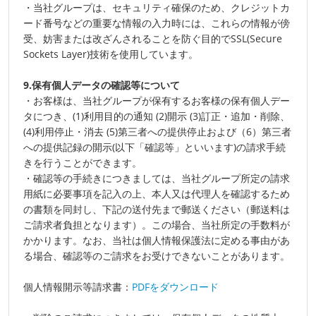
・当社グループは、セキュリティ確保のため、クレジットカ
ード番号などの重要な情報の入力時には、これらの情報が傍
受、妨害または改ざんされることを防ぐ目的でSSL(Secure
Sockets Layer)技術を使用しています。
9.保有個人データの確認等について
・お客様は、当社グループが保有するお客様の保有個人デー
タにつき、(1)利用目的の通知 (2)開示 (3)訂正・追加・削除、
(4)利用停止・消去 (5)第三者への提供停止および（6）第三者
への提供記録の開示(以下「確認等」といいます)の請求手続
きを行うことができます。
・確認等の手続きにつきましては、当社グループ所定の請求
用紙に必要事項を記入の上、本人又は代理人を確認するため
の書類を同封し、下記の送付先まで郵送ください（郵送料は
ご請求者負担となります）。この場合、当社所定の手数料が
かかります。なお、当社は個人情報保護法に定める事由があ
る場合、確認等のご請求をお受けできないことがあります。
個人情報開示等請求書：
PDFをダウンロード