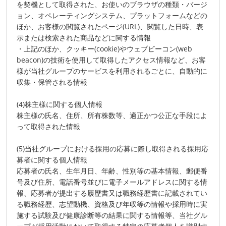
を契機として取得された、お使いのブラウザの種類・バージ
ョン、オペレーティングシステム、プラットフォームなどの
ほか、お客様の閲覧されたページ(URL)、閲覧した日時、表
示または検索された商品などに関する情報
・上記のほか、クッキー(cookie)やウェブビーコン(web
beacon)の技術を使用して取得したアクセス情報など、お客
様が当社グループのサービスを利用されるごとに、自動的に
収集・保管される情報
(4)株主様に関する個人情報
株主様の氏名、住所、所有株数等、適正かつ公正な手段によ
って取得された情報
(5)当社グループにおける採用の応募に際し取得される採用応
募者に関する個人情報
応募者の氏名、生年月日、年齢、性別等の基本情報、郵便番
号及び住所、電話番号並びに電子メールアドレスに関する情
報、応募者が提出する履歴書又は職務経歴書に記載されてい
る職務経歴、志望動機、資格及び年収等の情報や採用時に実
施する試験及び健康診断等の結果に関する情報等、当社グル