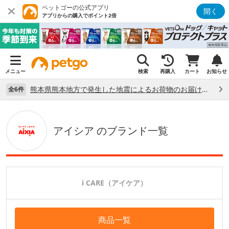
ペットゴーの公式アプリ
開く
アプリからの購入でポイント2倍
メニュー
検索
再購入
カート
お知らせ
熊本県熊本地方で発生した地震によるお荷物のお届け状況について （7/28）
全6件
アイシア のブランド一覧
i CARE（アイケア）
商品一覧