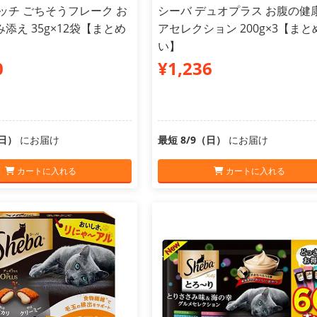
ッチ ごちそうフレーク お
シーバ デュオプラス お腹の健
添え 35g×12袋【まとめ
アセレクション 200g×3【まと
い】
0
¥1,236
（日）
にお届け
最短 8/9（日）
にお届け
カートに入れる
カートに入れる