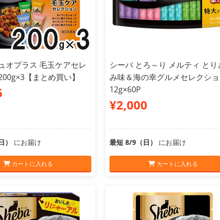
デュオプラス 毛玉ケアセレ
シーバ とろ～り メルティ とり
200g×3【まとめ買い】
み味＆海の幸グルメセレクショ
12g×60P
6
¥2,000
（日）
にお届け
最短 8/9（日）
にお届け
カートに入れる
カートに入れる