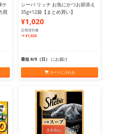
康ケ
シーバ リッチ お魚にかつお節添え
め買
35g×12袋【まとめ買い】
¥1,020
定期便対象
¥1,020
最短 8/9（日）
にお届け
カートに入れる