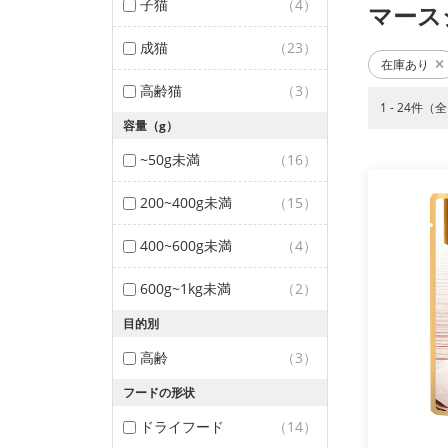
子猫
（4）
マース
成猫
（23）
在庫あり
高齢猫
（3）
1 - 24件（
容量（g）
~50g未満
（16）
200~400g未満
（15）
400~600g未満
（4）
600g~1kg未満
（2）
目的別
高齢
（3）
フードの形状
ドライフード
（14）