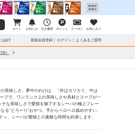
カート
お知らせ
注文履歴
ポイント
クーポン
お気に入り
 GIFT
新規会員登録
ログイン
よくあるご質問
28）
けの美味しさ。夢中のわけは、「外はカリカリ、中は
スープで、ワンランク上の美味しさや具材とスープが一
ッチな美味しさで愛猫を魅了するシーバの極上フレー
になる"とろーり”おやつ。手からペロペロ舐めやすい、
ルティ。シーバが愛猫との素敵な時間を約束します。