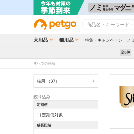
犬用品
猫用品
特集・キャンペーン
ノ
全6件
すべての商品
猫用 （37）
絞り込み
定期便
定期便対象
成長段階