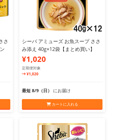
ささ
シーバ アミューズ お魚スープ ささ
ン
み添え 40g×12袋【まとめ買い】
¥1,020
定期便対象
¥1,020
最短 8/9（日）
にお届け
カートに入れる