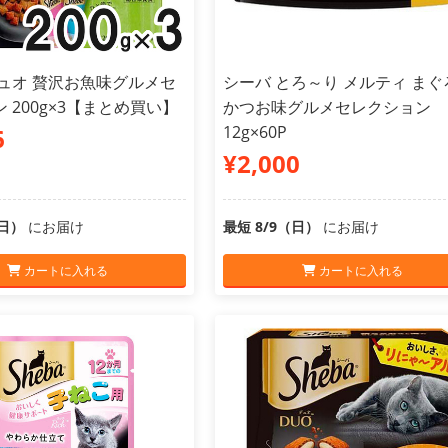
デュオ 贅沢お魚味グルメセ
シーバ とろ～り メルティ まぐ
 200g×3【まとめ買い】
かつお味グルメセレクション
12g×60P
6
¥2,000
（日）
にお届け
最短 8/9（日）
にお届け
カートに入れる
カートに入れる