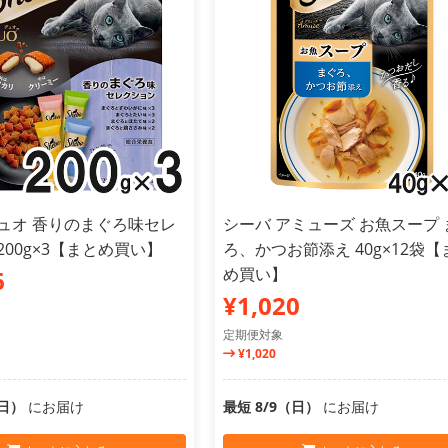
デュオ 香りのまぐろ味セレ
シーバ アミューズ お魚スープ 
200g×3【まとめ買い】
ろ、かつお節添え 40g×12袋【
め買い】
6
¥1,020
定期便対象
¥1,020
（日）
にお届け
最短 8/9（日）
にお届け