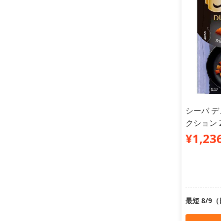
シーバ 
クション 
¥1,23
最短 8/9