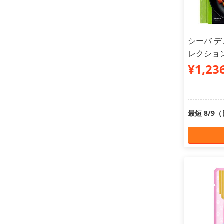
シーバ 
レクション
¥1,23
最短 8/9