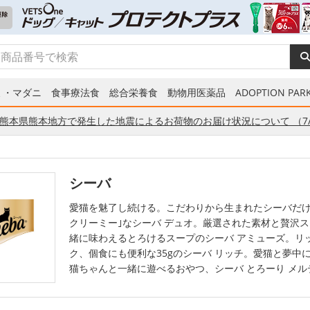
ミ・マダニ
食事療法食
総合栄養食
動物用医薬品
ADOPTION PARK
熊本県熊本地方で発生した地震によるお荷物のお届け状況について （7/
シーバ
愛猫を魅了し続ける。こだわりから生まれたシーバだ
クリーミー｣なシーバ デュオ。厳選された素材と贅沢
緒に味わえるとろけるスープのシーバ アミューズ。リ
ク、個食にも便利な35gのシーバ リッチ。愛猫と夢中
猫ちゃんと一緒に遊べるおやつ、シーバ とろーり メ