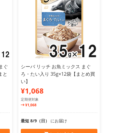
まぐ
シーバ リッチ お魚ミックス まぐ
まと
ろ・たい入り 35g×12袋【まとめ買
い】
¥1,068
定期便対象
¥1,068
最短 8/9（日）
にお届け