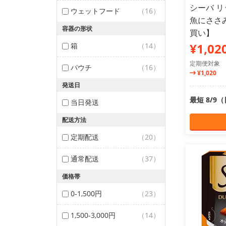
シーバ リ
ウェットフード
（16）
魚にささみ
容器の形状
買い】
¥1,02
箱
（14）
定期便対象
パウチ
（16）
¥1,020
発送日
最短 8/9
当日発送
配送方法
定期配送
（20）
通常配送
（37）
価格帯
0-1,500円
（23）
1,500-3,000円
（14）