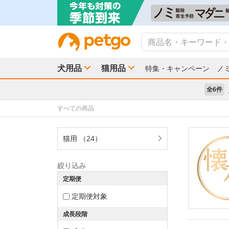
犬用品
猫用品
特集・キャンペーン
ノ
全6件
すべての商品
猫用 （24）
絞り込み
定期便
定期便対象
成長段階