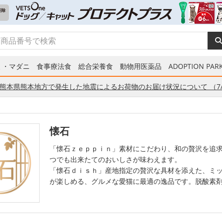
ミ・マダニ
食事療法食
総合栄養食
動物用医薬品
ADOPTION PARK
熊本県熊本地方で発生した地震によるお荷物のお届け状況について （7/
懐石
「懐石ｚｅｐｐｉｎ」素材にこだわり、和の贅沢を追
つでも出来たてのおいしさが味わえます。
「懐石ｄｉｓｈ」産地指定の贅沢な具材を添えた、ミ
が楽しめる、グルメな愛猫に最適の逸品です。脱酸素