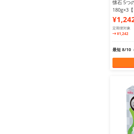
懐石 5つ
180g×
¥1,24
定期便対象
¥1,242
最短 8/1