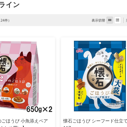
ライン
表示切替
全 24件）
のごほうび 小魚添えペア
懐石ごほうび シーフード仕立