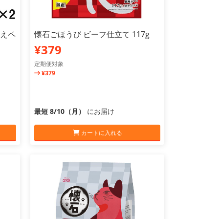
添えペ
懐石ごほうび ビーフ仕立て 117g
¥379
定期便対象
¥379
最短 8/10（月）
にお届け
カートに入れる