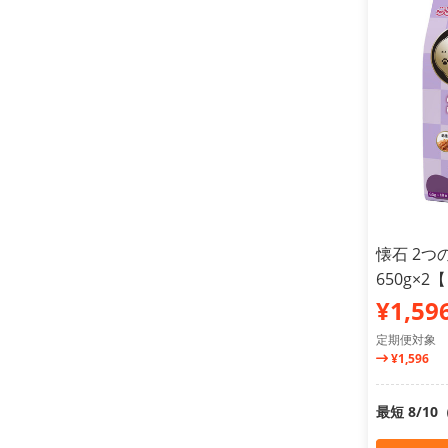
懐石 2つ
650g×
¥1,59
定期便対象
¥1,596
最短 8/1