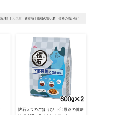
並び順
人気順
新着順
価格の安い順
価格の高い順
て
懐石 2つのごほうび 下部尿路の健康