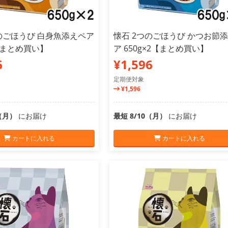
のごほうび 白身魚添えペア
懐石 2つのごほうび かつお節
2【まとめ買い】
ア 650g×2【まとめ買い】
6
¥1,596
定期便対象
¥1,596
0（月）
にお届け
最短 8/10（月）
にお届け
カートに入れる
カートに入れる