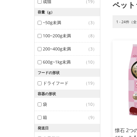
成猫
（19）
ペット
容量（g）
1 - 24件（
~50g未満
（3）
100~200g未満
（8）
200~400g未満
（3）
600g~1kg未満
（10）
フードの形状
ドライフード
（19）
容器の形状
袋
（10）
箱
（9）
発送日
懐石 2つ