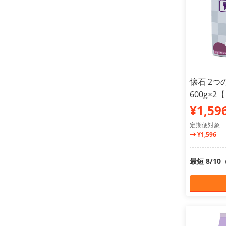
懐石 2つ
600g×
¥1,59
定期便対象
¥1,596
最短 8/1