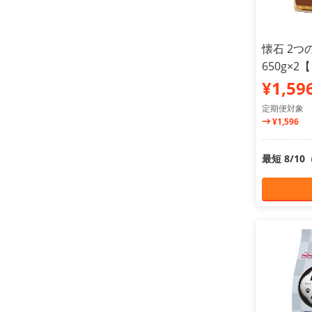
懐石 2つ
650g×
¥1,59
定期便対象
¥1,596
最短 8/1