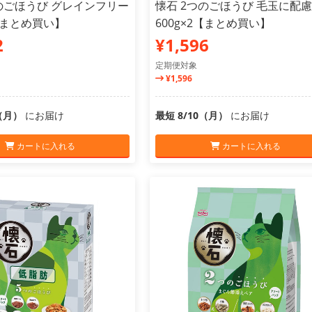
のごほうび グレインフリー
懐石 2つのごほうび 毛玉に配慮
3【まとめ買い】
600g×2【まとめ買い】
2
¥1,596
定期便対象
¥1,596
0（月）
にお届け
最短 8/10（月）
にお届け
カートに入れる
カートに入れる