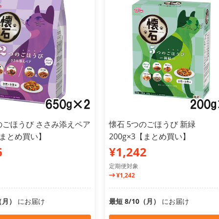
のごほうび ささみ添えペア
懐石 5つのごほうび 新緑
2【まとめ買い】
200g×3【まとめ買い】
6
¥1,242
定期便対象
¥1,242
0（月）
にお届け
最短 8/10（月）
にお届け