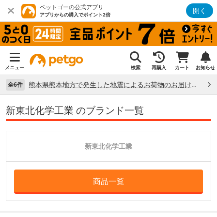
ペットゴーの公式アプリ
開く
アプリからの購入でポイント2倍
メニュー
検索
再購入
カート
お知らせ
熊本県熊本地方で発生した地震によるお荷物のお届け状況について （7/28）
全6件
新東北化学工業 のブランド一覧
新東北化学工業
商品一覧