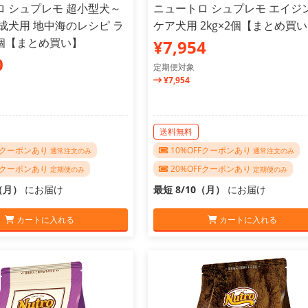
ロ シュプレモ 超小型犬～
ニュートロ シュプレモ エイジ
成犬用 地中海のレシピ ラ
ケア犬用 2kg×2個【まとめ買
×2個【まとめ買い】
¥7,954
0
定期便対象
¥7,954
送料無料
FFクーポンあり
10%OFFクーポンあり
通常注文のみ
通常注文のみ
FFクーポンあり
20%OFFクーポンあり
定期便のみ
定期便のみ
0（月）
にお届け
最短 8/10（月）
にお届け
カートに入れる
カートに入れる