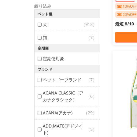
絞り込み
10%O
ペット種
20%O
最短 8/1
犬
（913）
猫
（7）
定期便
定期便対象
ブランド
ペットゴーブランド
（7）
ACANA CLASSIC（ア
（6）
カナクラシック）
ACANA(アカナ)
（29）
ADD.MATE(アドメイ
（5）
ト)