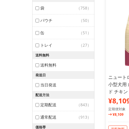
袋
（758）
パウチ
（50）
缶
（51）
トレイ
（27）
送料無料
送料無料
発送日
ニュート
小型犬用
当日発送
ド チキン
配送方法
¥8,10
定期配送
（843）
定期便対象
¥8,109
通常配送
（913）
価格帯
送料無料