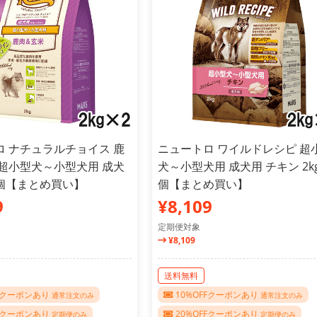
ロ ナチュラルチョイス 鹿
ニュートロ ワイルドレシピ 超
 超小型犬～小型犬用 成犬
犬～小型犬用 成犬用 チキン 2kg
×2個【まとめ買い】
個【まとめ買い】
9
¥8,109
定期便対象
¥8,109
送料無料
FFクーポンあり
10%OFFクーポンあり
通常注文のみ
通常注文のみ
FFクーポンあり
20%OFFクーポンあり
定期便のみ
定期便のみ