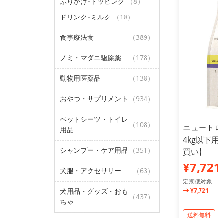
ふりかけ･トッピング
（8）
ドリンク･ミルク
（18）
食事療法食
（389）
ノミ・マダニ駆除薬
（178）
動物用医薬品
（138）
おやつ・サプリメント
（934）
ペットシーツ・トイレ
（108）
ニュート
用品
4kg以下
シャンプー・ケア用品
（351）
買い】
¥7,72
犬服・アクセサリー
（63）
定期便対象
犬用品・グッズ・おも
¥7,721
（437）
ちゃ
送料無料