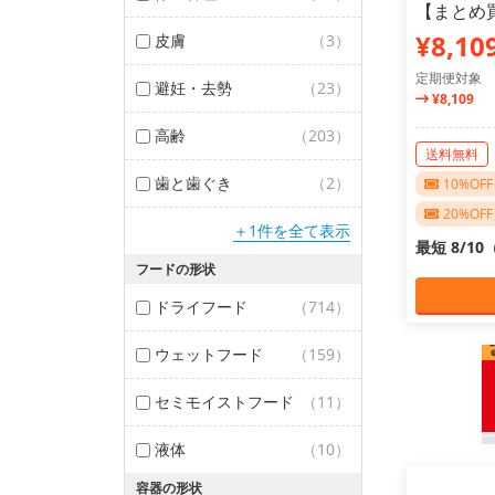
【まとめ
¥8,10
皮膚
（3）
定期便対象
避妊・去勢
（23）
¥8,109
高齢
（203）
送料無料
歯と歯ぐき
（2）
10%O
20%O
＋1件を全て表示
最短 8/1
フードの形状
ドライフード
（714）
ウェットフード
（159）
セミモイストフード
（11）
液体
（10）
容器の形状