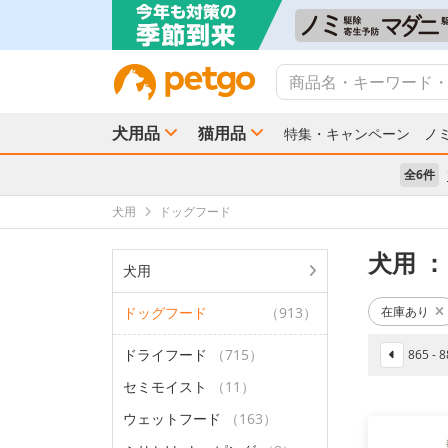
犬用品
猫用品
特集・キャンペーン
ノ
全6件
犬用
ドッグフード
犬用
：
犬用
ドッグフード
（913）
在庫あり
ドライフード
（715）
865 -
セミモイスト
（11）
ウェットフード
（163）