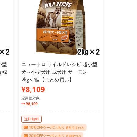
小型
ニュートロ ワイルドレシピ 超小型
×2
犬～小型犬用 成犬用 サーモン
2kg×2個【まとめ買い】
¥8,109
定期便対象
¥8,109
送料無料
10%OFFクーポンあり
通常注文のみ
20%OFFクーポンあり
定期便のみ