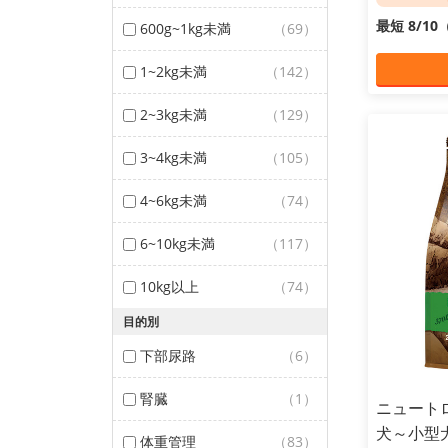
最短 8/1
600g~1kg未満
（69）
1~2kg未満
（142）
2~3kg未満
（129）
3~4kg未満
（105）
4~6kg未満
（74）
6~10kg未満
（117）
10kg以上
（74）
目的別
下部尿路
（6）
腎臓
（1）
ニュート
犬～小型犬
体重管理
（83）