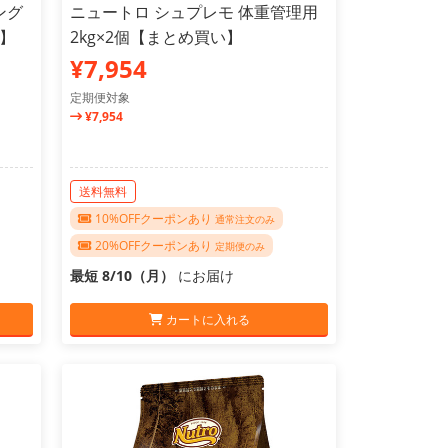
ング
ニュートロ シュプレモ 体重管理用
い】
2kg×2個【まとめ買い】
¥7,954
定期便対象
¥7,954
送料無料
10%OFFクーポンあり
通常注文のみ
20%OFFクーポンあり
定期便のみ
最短 8/10（月）
にお届け
カートに入れる