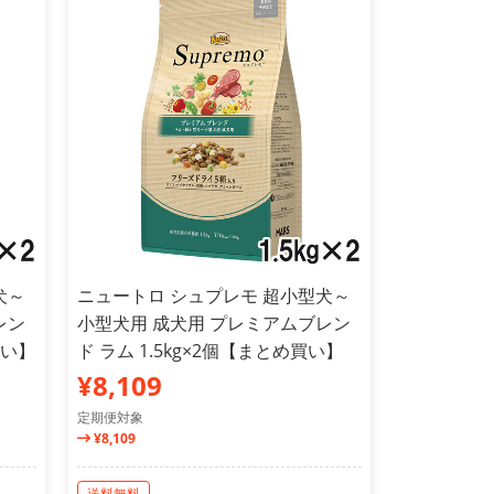
犬～
ニュートロ シュプレモ 超小型犬～
レン
小型犬用 成犬用 プレミアムブレン
買い】
ド ラム 1.5kg×2個【まとめ買い】
¥8,109
定期便対象
¥8,109
送料無料