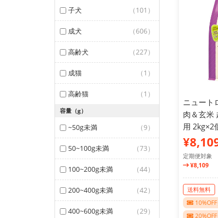
子犬
（101）
成犬
（606）
高齢犬
（227）
成猫
（1）
高齢猫
（1）
ニュート
容量（g）
肉＆玄米
用 2kg
~50g未満
（9）
¥8,10
50~100g未満
（73）
定期便対象
¥8,109
100~200g未満
（44）
200~400g未満
（42）
送料無料
10%O
400~600g未満
（29）
20%O