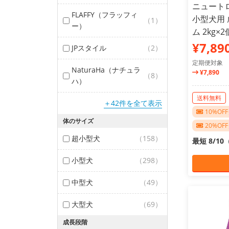
ニュート
FLAFFY（フラッフィ
小型犬用 
（1）
ー）
ム 2kg
¥7,89
JPスタイル
（2）
定期便対象
NaturaHa（ナチュラ
¥7,890
（8）
ハ）
送料無料
＋42件を全て表示
10%O
体のサイズ
20%O
超小型犬
（158）
最短 8/1
小型犬
（298）
中型犬
（49）
大型犬
（69）
成長段階