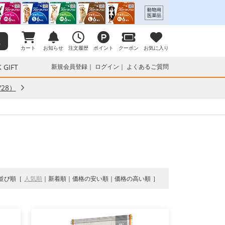
カート
お知らせ
注文履歴
ポイント
クーポン
お気に入り
 GIFT
新規会員登録
ログイン
よくあるご質問
28）
並び順
人気順
新着順
価格の安い順
価格の高い順