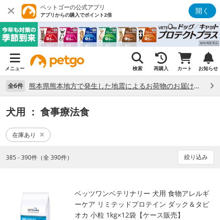
ペットゴーの公式アプリ
開く
アプリからの購入でポイント2倍
メニュー
検索
再購入
カート
お知らせ
熊本県熊本地方で発生した地震によるお荷物のお届け状況について （7/28）
全6件
犬用
： 食事療法食
在庫あり
絞り込み
385 - 390件（全 390件）
ベッツワンベテリナリー 犬用 食物アレルギ
ーケア リミテッドプロテイン ダック＆タピ
オカ 小粒 1kg×12袋【ケース販売】