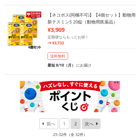
【ネコポス(同梱不可)】【4個セット】動物用
新テスミンS 20錠（動物用医薬品）
¥3,909
定期便ならもっとお得！
¥3,732
送料無料
最短 8/10（月）
にお届け
前へ
1
2
次へ
25-32件（全 32件）