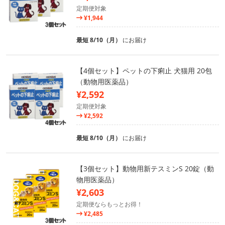
定期便対象
¥1,944
最短 8/10（月）
にお届け
【4個セット】ペットの下痢止 犬猫用 20包
（動物用医薬品）
¥2,592
定期便対象
¥2,592
最短 8/10（月）
にお届け
【3個セット】動物用新テスミンS 20錠（動
物用医薬品）
¥2,603
定期便ならもっとお得！
¥2,485