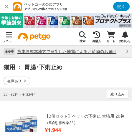
ペットゴーの公式アプリ
開く
アプリからの購入でポイント2倍
メニュー
検索
再購入
カート
お知らせ
熊本県熊本地方で発生した地震によるお荷物のお届け状況について （7/28）
全6件
猫用
： 胃腸･下痢止め
在庫あり
絞り込み
25 - 32件（全 32件）
【3個セット】ペットの下痢止 犬猫用 20包
（動物用医薬品）
¥1,944