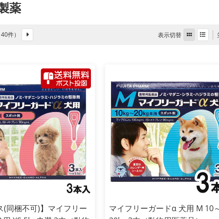
製薬
全 40件）
表示切替
ス(同梱不可)】マイフリー
マイフリーガードα 犬用 M 10