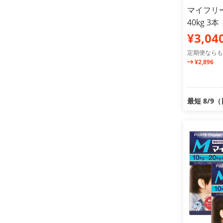
マイフリー
40kg 
¥3,04
定期便ならも
¥2,896
最短 8/9