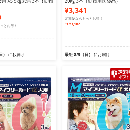
用 XS 5kg未満 3本（動物
20kg 3本（動物用医薬品）
）
¥3,341
9
定期便ならもっとお得！
¥3,182
っとお得！
（日）
にお届け
最短 8/9（日）
にお届け