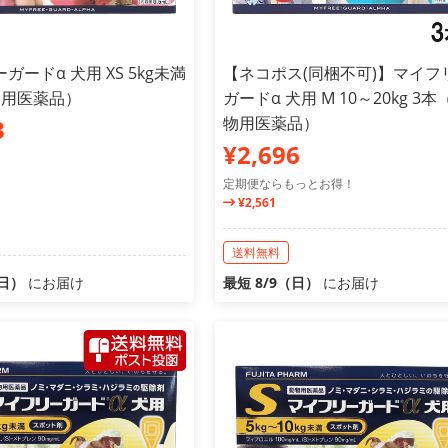
ガードα 犬用 XS 5kg未満
【ネコポス(同梱不可)】マイフ
物用医薬品）
ガードα 犬用 M 10～20kg 3本
物用医薬品）
3
¥2,696
定期便ならもっとお得！
¥2,561
送料無料
（日）
にお届け
最短 8/9（日）
にお届け