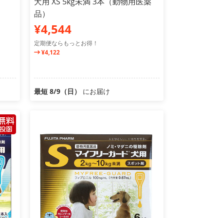
犬用 XS 5kg未満 3本（動物用医薬
品）
¥4,544
定期便ならもっとお得！
¥4,122
最短 8/9（日）
にお届け