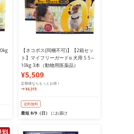
0kg
【ネコポス(同梱不可)】【2箱セッ
ト】マイフリーガードα 犬用 S 5～
10kg 3本（動物用医薬品）
¥5,509
定期便ならもっとお得！
¥4,315
送料無料
最短 8/9（日）
にお届け