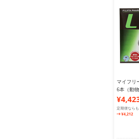
マイフリーガ
6本（動
¥4,42
定期便ならも
¥4,212