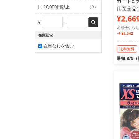
ガードα 犬
10,000円以上
（9）
用医薬品
¥2,66
¥
-
定期便ならも
¥2,542
在庫状況
在庫なしを含む
送料無料
最短 8/9