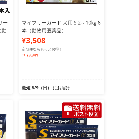
リー
マイフリーガード 犬用 S 2～10kg 6
（動
本（動物用医薬品）
¥3,508
定期便ならもっとお得！
¥3,341
最短 8/9（日）
にお届け