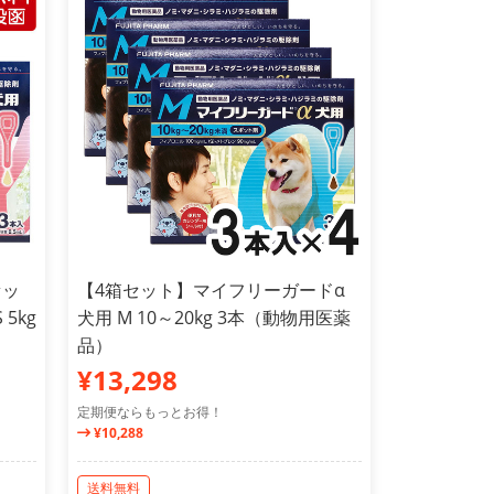
セッ
【4箱セット】マイフリーガードα
5kg
犬用 M 10～20kg 3本（動物用医薬
品）
¥13,298
定期便ならもっとお得！
¥10,288
送料無料