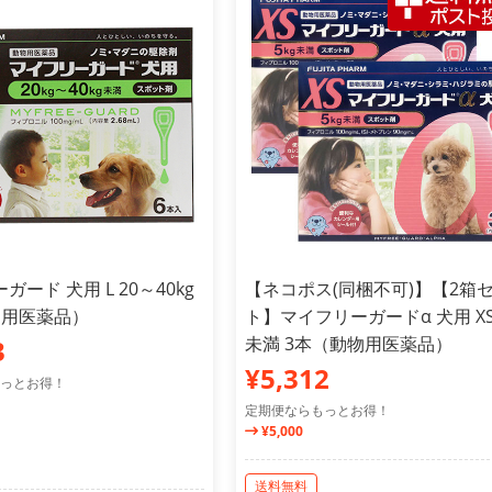
ード 犬用 L 20～40kg
【ネコポス(同梱不可)】【2箱
物用医薬品）
ト】マイフリーガードα 犬用 XS 
未満 3本（動物用医薬品）
3
¥5,312
っとお得！
定期便ならもっとお得！
¥5,000
送料無料