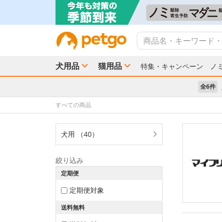
犬用品
猫用品
特集・キャンペーン
ノ
全6件
すべての商品
犬用 （40）
絞り込み
定期便
定期便対象
送料無料