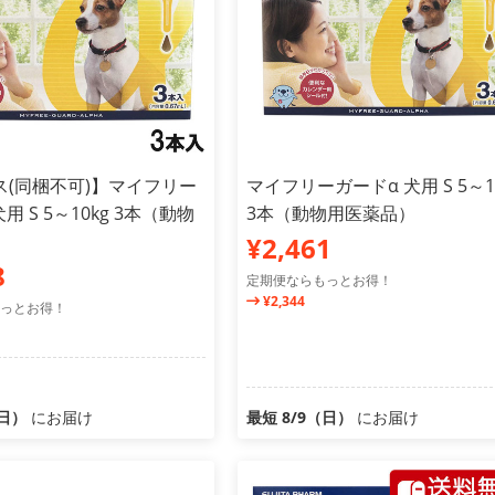
ス(同梱不可)】マイフリー
マイフリーガードα 犬用 S 5～1
用 S 5～10kg 3本（動物
3本（動物用医薬品）
）
¥2,461
8
定期便ならもっとお得！
¥2,344
っとお得！
（日）
にお届け
最短 8/9（日）
にお届け