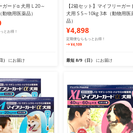
ガードα 犬用 L 20～
【2箱セット】マイフリーガー
3本（動物用医薬品）
犬用 S 5～10kg 3本（動物用医
品）
0
¥4,898
っとお得！
定期便ならもっとお得！
¥4,109
（日）
にお届け
最短 8/9（日）
にお届け