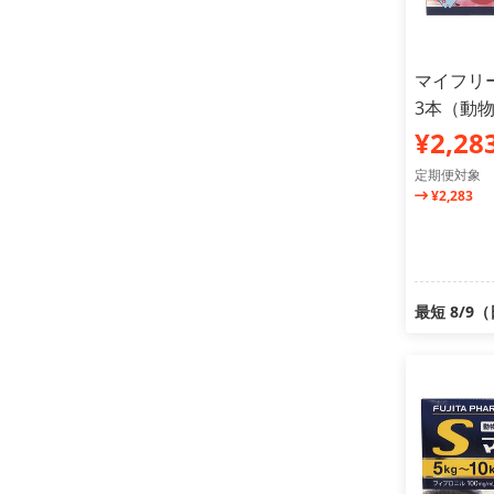
マイフリー
3本（動
¥2,28
定期便対象
¥2,283
最短 8/9