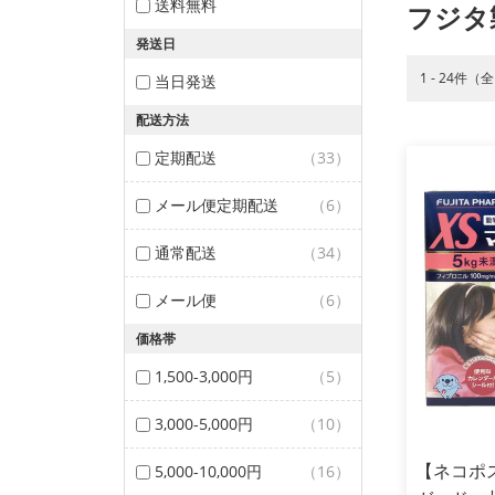
送料無料
フジタ
発送日
1 - 24件（
当日発送
配送方法
定期配送
（33）
メール便定期配送
（6）
通常配送
（34）
メール便
（6）
価格帯
1,500-3,000円
（5）
3,000-5,000円
（10）
【ネコポ
5,000-10,000円
（16）