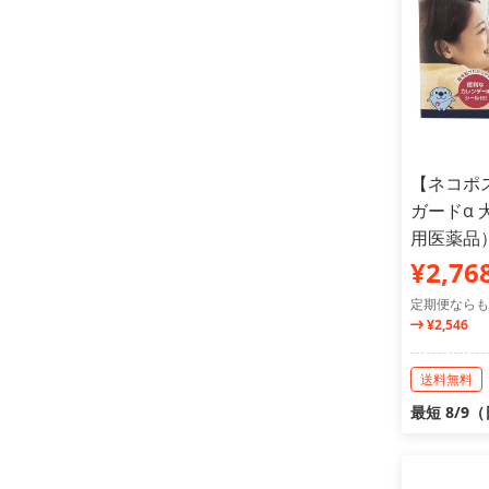
【ネコポ
ガードα 犬
用医薬品
¥2,76
定期便ならも
¥2,546
送料無料
最短 8/9