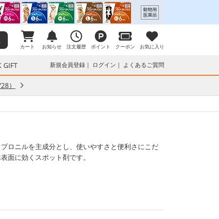
カート
お知らせ
注文履歴
ポイント
クーポン
お気に入り
 GIFT
新規会員登録
ログイン
よくあるご質問
28）
ィプロニルを主成分とし、使いやすさと便利さにこだ
体表面に効くスポット剤です。