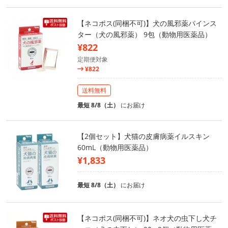
【ネコポス(同梱不可)】犬の風邪薬パインス
ター（犬の風邪薬） 9包（動物用医薬品）
¥822
定期便対象
¥822
送料無料
最短 8/8（土）
にお届け
【2個セット】犬猫の皮膚病薬イルスキン
60mL（動物用医薬品）
¥1,833
最短 8/8（土）
にお届け
【ネコポス(同梱不可)】ネオ犬の虫下し犬チ