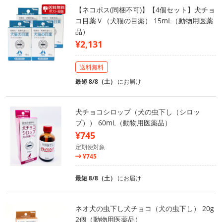
【ネコポス(同梱不可)】【4個セット】犬チョ
コ目薬Ｖ（犬猫の目薬） 15mL（動物用医薬
品）
¥2,131
送料無料
最短 8/8（土）
にお届け
犬チョコシロップ（犬の虫下し（シロッ
プ）） 60mL（動物用医薬品）
¥745
定期便対象
¥745
最短 8/8（土）
にお届け
ネオ犬の虫下し犬チョコ（犬の虫下し） 20g
2個（動物用医薬品）