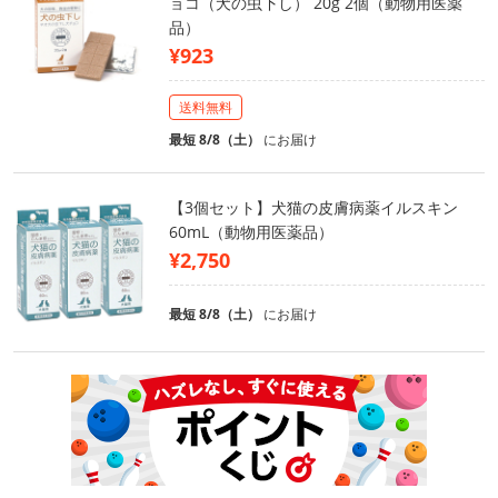
ョコ（犬の虫下し） 20g 2個（動物用医薬
品）
¥923
送料無料
最短 8/8（土）
にお届け
【3個セット】犬猫の皮膚病薬イルスキン
60mL（動物用医薬品）
¥2,750
最短 8/8（土）
にお届け