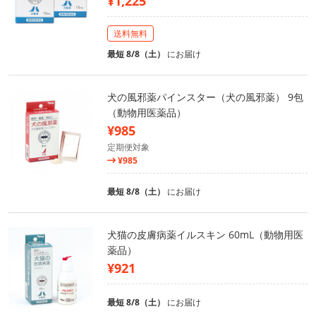
¥1,225
送料無料
最短 8/8（土）
にお届け
犬の風邪薬パインスター（犬の風邪薬） 9包
（動物用医薬品）
¥985
定期便対象
¥985
最短 8/8（土）
にお届け
犬猫の皮膚病薬イルスキン 60mL（動物用医
薬品）
¥921
最短 8/8（土）
にお届け