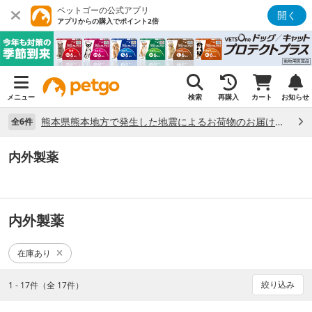
ペットゴーの公式アプリ
開く
アプリからの購入でポイント2倍
メニュー
検索
再購入
カート
お知らせ
熊本県熊本地方で発生した地震によるお荷物のお届け状況について （7/28）
全6件
内外製薬
内外製薬
在庫あり
絞り込み
1 - 17件（全 17件）