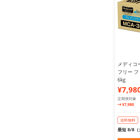
メディコ
フリー フ
6kg
¥7,98
定期便対象
¥7,980
送料無料
最短 8/8