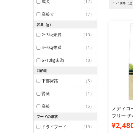
成犬
（12）
1 - 19件（
高齢犬
（7）
容量（g）
2~3kg未満
（10）
4~6kg未満
（1）
6~10kg未満
（8）
目的別
下部尿路
（3）
腎臓
（1）
高齢
（5）
メディコ
フリー チ
フードの形状
¥2,48
ドライフード
（19）