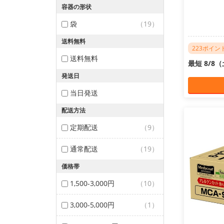
容器の形状
袋
（19）
送料無料
223ポイン
送料無料
最短 8/8
発送日
当日発送
配送方法
定期配送
（9）
通常配送
（19）
価格帯
1,500-3,000円
（10）
3,000-5,000円
（1）