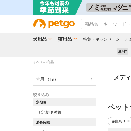
犬用品
猫用品
特集・キャンペーン
ノ
全6件
すべての商品
メディ
犬用 （19）
絞り込み
定期便
ペット
定期便対象
在庫あり
成長段階