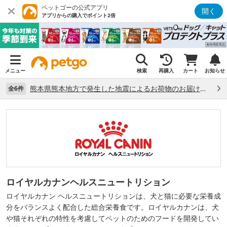
ペットゴーの公式アプリ
開く
アプリからの購入でポイント2倍
メニュー
検索
再購入
カート
お知らせ
熊本県熊本地方で発生した地震によるお荷物のお届け状況について （7/28）
全6件
ロイヤルカナンヘルスニュートリション
ロイヤルカナン ヘルスニュートリションは、犬と猫に必要な栄養成
分をバランスよく配合した総合栄養食です。ロイヤルカナンは、犬
や猫それぞれの特性を考慮してペットのためのフードを開発してい