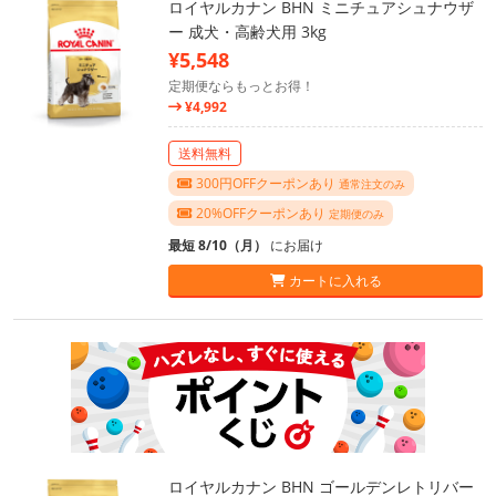
ロイヤルカナン BHN ミニチュアシュナウザ
ー 成犬・高齢犬用 3kg
¥5,548
定期便ならもっとお得！
¥4,992
送料無料
300円OFFクーポンあり
通常注文のみ
20%OFFクーポンあり
定期便のみ
最短 8/10（月）
にお届け
カートに入れる
ロイヤルカナン BHN ゴールデンレトリバー