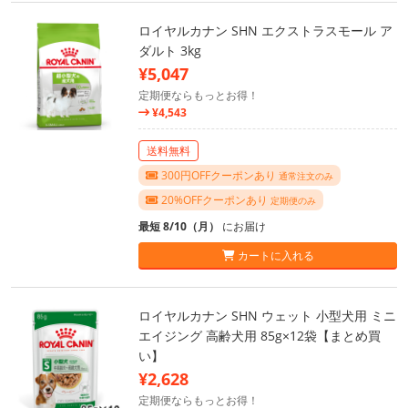
ロイヤルカナン SHN エクストラスモール ア
ダルト 3kg
¥5,047
定期便ならもっとお得！
¥4,543
送料無料
300円OFFクーポンあり
通常注文のみ
20%OFFクーポンあり
定期便のみ
最短 8/10（月）
にお届け
カートに入れる
ロイヤルカナン SHN ウェット 小型犬用 ミニ
エイジング 高齢犬用 85g×12袋【まとめ買
い】
¥2,628
定期便ならもっとお得！