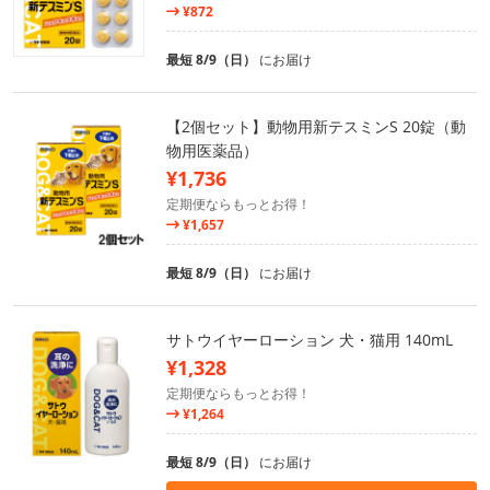
¥872
最短 8/9（日）
にお届け
【2個セット】動物用新テスミンS 20錠（動
物用医薬品）
¥1,736
定期便ならもっとお得！
¥1,657
最短 8/9（日）
にお届け
サトウイヤーローション 犬・猫用 140mL
¥1,328
定期便ならもっとお得！
¥1,264
最短 8/9（日）
にお届け