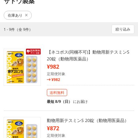
サトウ製薬
在庫あり
絞り込み
1 - 9件（全 9件）
【ネコポス(同梱不可)】動物用新テスミンS
20錠（動物用医薬品）
¥982
定期便対象
¥982
送料無料
最短 8/9（日）
にお届け
動物用新テスミンS 20錠（動物用医薬品）
¥872
定期便対象