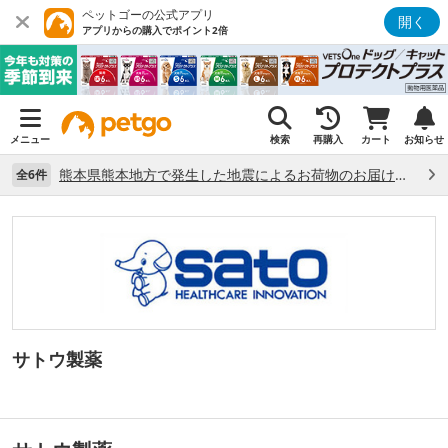
ペットゴーの公式アプリ
開く
アプリからの購入でポイント2倍
メニュー
検索
再購入
カート
お知らせ
熊本県熊本地方で発生した地震によるお荷物のお届け状況について （7/28）
全6件
サトウ製薬