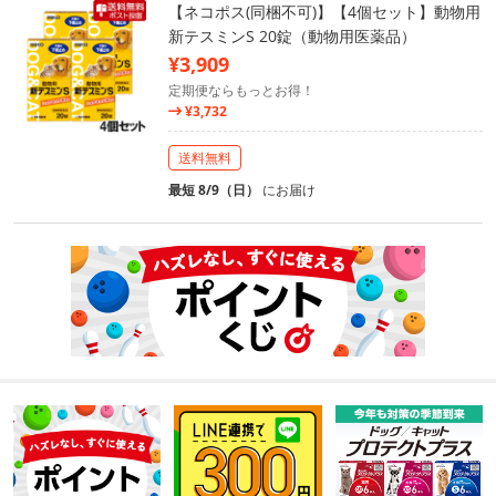
【ネコポス(同梱不可)】【4個セット】動物用
新テスミンS 20錠（動物用医薬品）
¥3,909
定期便ならもっとお得！
¥3,732
送料無料
最短 8/9（日）
にお届け