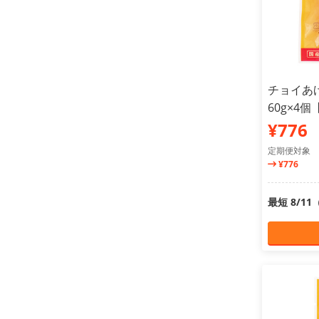
チョイあ
60g×4
¥776
定期便対象
¥776
最短 8/1