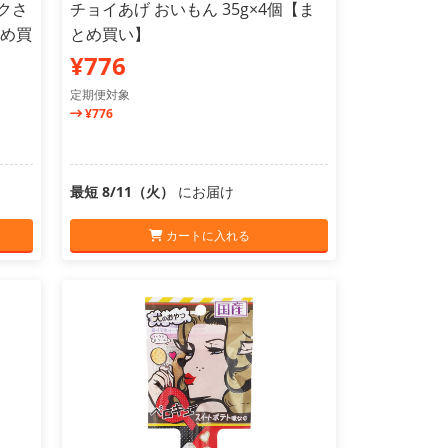
サクさ
チョイあげ おいもん 35g×4個【ま
とめ買
とめ買い】
¥776
定期便対象
¥776
最短 8/11（火）
にお届け
カートに入れる