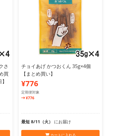
サクさ
チョイあげ かつおくん 35g×4個
め買
【まとめ買い】
日】
¥776
定期便対象
¥776
最短 8/11（火）
にお届け
カートに入れる