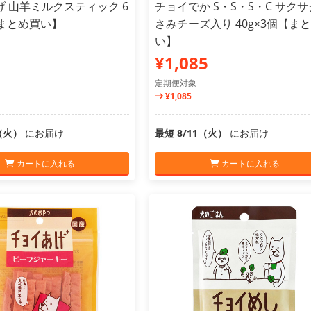
 山羊ミルクスティック 6
チョイでか S・S・S・C サク
【まとめ買い】
さみチーズ入り 40g×3個【ま
い】
¥1,085
定期便対象
¥1,085
1（火）
にお届け
最短 8/11（火）
にお届け
カートに入れる
カートに入れる