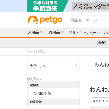
犬用品
猫用品
特集・キャンペーン
ノ
全6件
すべての商品
わんわ
犬用 （15）
絞り込み
定期便
わんわ
定期便対象
在庫あり
成長段階