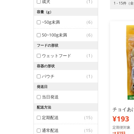
成犬
（1）
1 - 15件（
容量（g）
~50g未満
（6）
50~100g未満
（6）
フードの形状
ウェットフード
（1）
容器の形状
パウチ
（1）
発送日
当日発送
配送方法
チョイあ
¥193
定期配送
（15）
定期便対象
通常配送
（15）
¥193