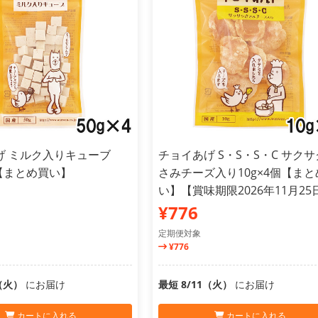
げ ミルク入りキューブ
チョイあげ S・S・S・C サク
個【まとめ買い】
さみチーズ入り10g×4個【まと
い】【賞味期限2026年11月25
¥776
定期便対象
¥776
1（火）
にお届け
最短 8/11（火）
にお届け
カートに入れる
カートに入れる