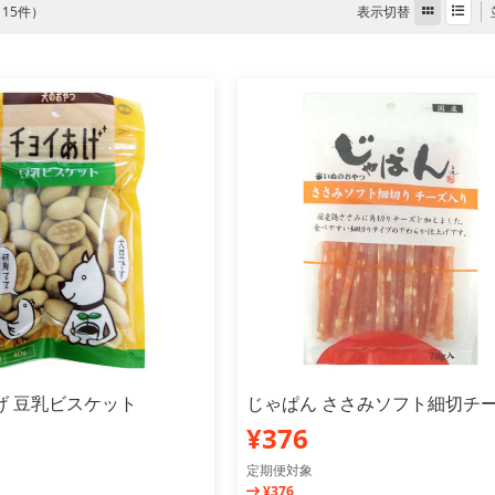
表示切替
全 15件）
げ 豆乳ビスケット
じゃぱん ささみソフト細切チ
¥376
定期便対象
¥376