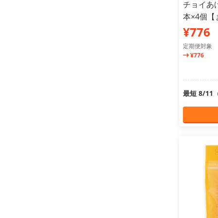
チョイあげ
本×4個
¥776
定期便対象
¥776
最短 8/1