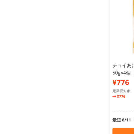
チョイあ
50g×4
¥776
定期便対象
¥776
最短 8/1