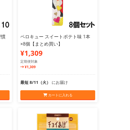
習慣
ペロキュー スイートポテト味 1本
×8個【まとめ買い】
¥1,309
定期便対象
¥1,309
最短 8/11（火）
にお届け
カートに入れる