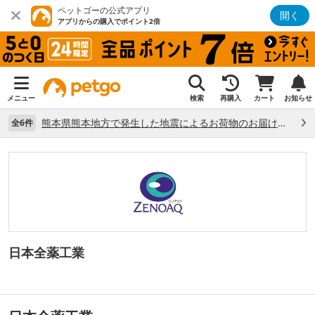
ペットゴーの公式アプリ
開く
アプリからの購入でポイント2倍
メニュー
検索
再購入
カート
お知らせ
熊本県熊本地方で発生した地震によるお荷物のお届け状況について （7/28）
全6件
日本全薬工業