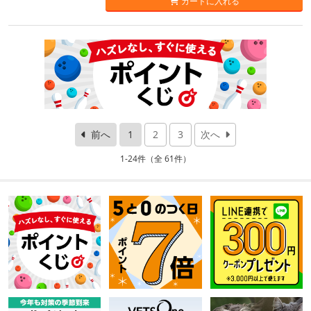
カートに入れる
前へ
1
2
3
次へ
1-24件（全 61件）