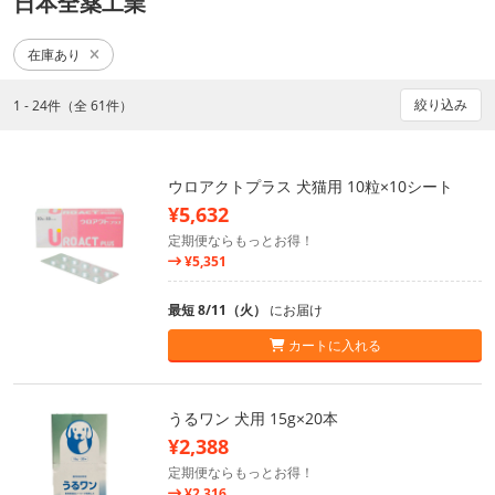
日本全薬工業
在庫あり
絞り込み
1 - 24件（全 61件）
ウロアクトプラス 犬猫用 10粒×10シート
¥5,632
定期便ならもっとお得！
¥5,351
最短 8/11（火）
にお届け
カートに入れる
うるワン 犬用 15g×20本
¥2,388
定期便ならもっとお得！
¥2,316