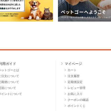
利用ガイド
マイページ
ペットゴーとは
カート
ご注文について
注文履歴
定期便について
定期便設定
配送について
レビュー管理
ポイントについて
お気に入り
クーポンの確認
ポイントくじ