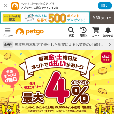
ペットゴーの公式アプリ
開く
アプリからの購入でポイント2倍
メニュー
検索
再購入
カート
お知らせ
熊本県熊本地方で発生した地震によるお荷物のお届け状況について （7/28）
全6件