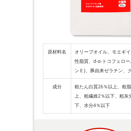
原材料名
オリーブオイル、モエギイ
性脂質、d-α-トコフェロー
ンＥ)、豚由来ゼラチン、
成分
粗たん白質26％以上、粗脂
上、粗繊維2％以下、粗灰分
下、水分4％以下