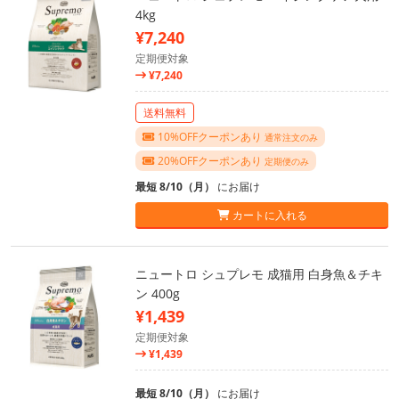
4kg
¥7,240
定期便対象
¥7,240
送料無料
10%OFFクーポンあり
通常注文のみ
20%OFFクーポンあり
定期便のみ
最短 8/10（月）
にお届け
カートに入れる
ニュートロ シュプレモ 成猫用 白身魚＆チキ
ン 400g
¥1,439
定期便対象
¥1,439
最短 8/10（月）
にお届け