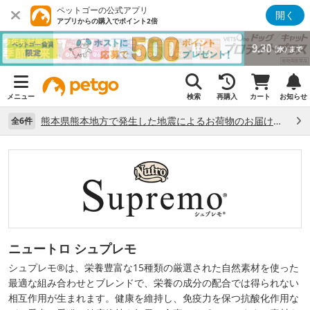
ペットゴーの公式アプリ
開く
アプリからの購入でポイント2倍
メニュー
検索
再購入
カート
お知らせ
熊本県熊本地方で発生した地震によるお荷物のお届け状況について （7/28）
全6件
ニュートロ シュプレモ
シュプレモ®は、栄養豊富な15種類の厳選された自然素材を使った
最適な組み合わせとブレンドで、栄養の成分の配合では得られない
相互作用が生まれます。健康を維持し、免疫力を保つ抗酸化作用な