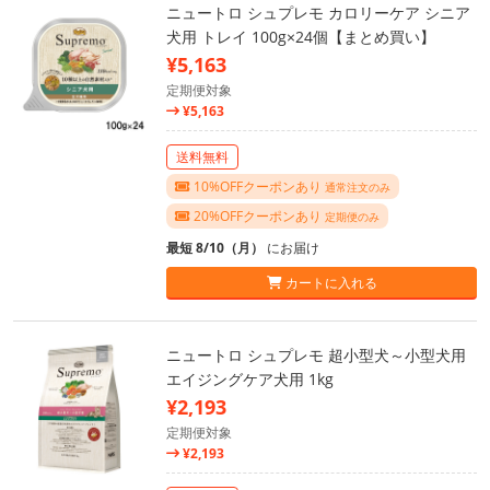
ニュートロ シュプレモ カロリーケア シニア
犬用 トレイ 100g×24個【まとめ買い】
¥5,163
定期便対象
¥5,163
送料無料
10%OFFクーポンあり
通常注文のみ
20%OFFクーポンあり
定期便のみ
最短 8/10（月）
にお届け
カートに入れる
ニュートロ シュプレモ 超小型犬～小型犬用
エイジングケア犬用 1kg
¥2,193
定期便対象
¥2,193