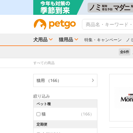
犬用品
猫用品
特集・キャンペーン
ノ
全6件
すべての商品
猫用 （166）
絞り込み
ペット種
猫
（166）
定期便