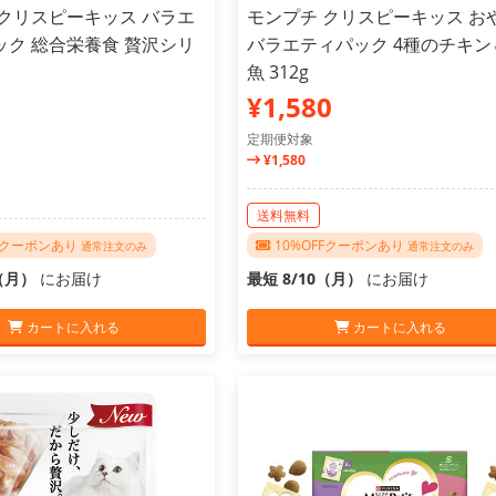
 クリスピーキッス バラエ
モンプチ クリスピーキッス お
ック 総合栄養食 贅沢シリ
バラエティパック 4種のチキン
魚 312g
¥1,580
定期便対象
¥1,580
送料無料
FFクーポンあり
10%OFFクーポンあり
通常注文のみ
通常注文のみ
0（月）
にお届け
最短 8/10（月）
にお届け
カートに入れる
カートに入れる