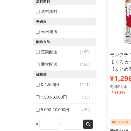
送料無料
送料無料
発送日
当日発送
配送方法
定期配送
（160）
モンプチ 
まぐろ か
通常配送
（166）
【まとめ
価格帯
¥1,29
0-1,500円
（111）
定期便対象
¥1,296
1,500-3,000円
（35）
5,000-10,000円
（20）
10%O
¥
-
最短 8/1