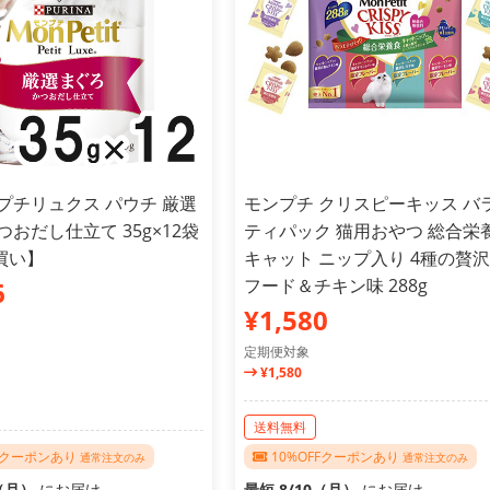
プチリュクス パウチ 厳選
モンプチ クリスピーキッス バ
つおだし仕立て 35g×12袋
ティパック 猫用おやつ 総合栄
買い】
キャット ニップ入り 4種の贅
フード＆チキン味 288g
6
¥1,580
定期便対象
¥1,580
送料無料
FFクーポンあり
10%OFFクーポンあり
通常注文のみ
通常注文のみ
0（月）
にお届け
最短 8/10（月）
にお届け