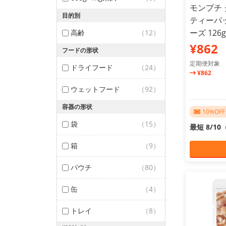
モンプチ
目的別
ティーパ
ーズ 126g
高齢
（12）
¥862
フードの形状
定期便対象
ドライフード
（24）
¥862
ウェットフード
（92）
容器の形状
10%O
袋
（15）
最短 8/1
箱
（9）
パウチ
（80）
缶
（4）
トレイ
（8）