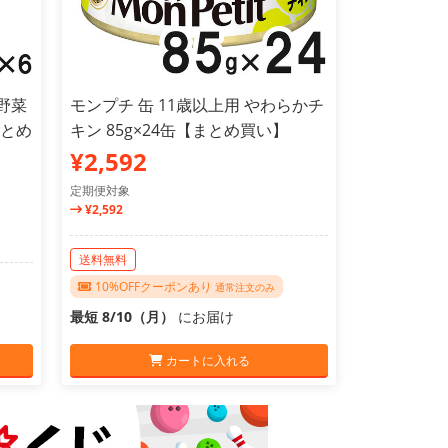
野菜
モンプチ 缶 11歳以上用 やわらかチ
まとめ
キン 85g×24缶【まとめ買い】
¥2,592
定期便対象
¥2,592
送料無料
10%OFFクーポンあり
通常注文のみ
最短 8/10（月）
にお届け
カートに入れる