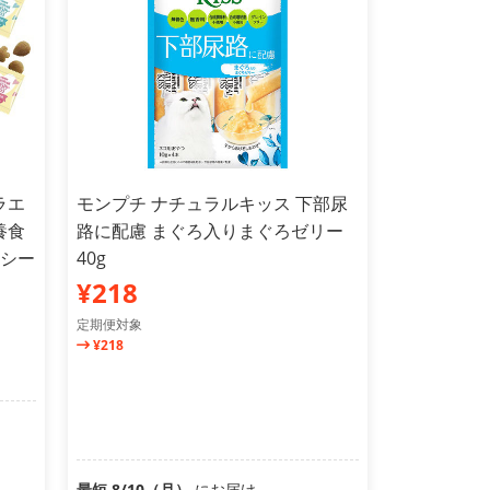
ラエ
モンプチ ナチュラルキッス 下部尿
養食
路に配慮 まぐろ入りまぐろゼリー
沢シー
40g
¥218
定期便対象
¥218
最短 8/10（月）
にお届け