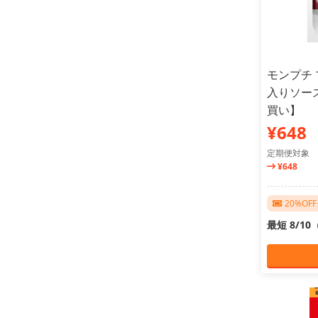
モンプチ 
入りソース
買い】
¥648
定期便対象
¥648
20%O
最短 8/1