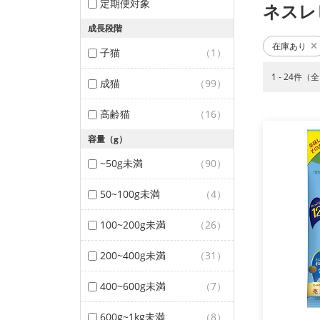
定期便対象
ネスレ
成長段階
在庫あり
子猫
（1）
1 - 24件（
成猫
（99）
高齢猫
（16）
容量（g）
~50g未満
（90）
50~100g未満
（4）
100~200g未満
（26）
200~400g未満
（31）
400~600g未満
（7）
600g~1kg未満
（8）