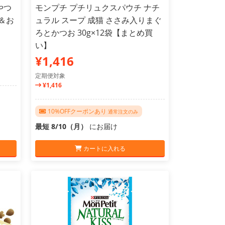
やつ
モンプチ プチリュクスパウチ ナチ
＆お
ュラル スープ 成猫 ささみ入りまぐ
ろとかつお 30g×12袋【まとめ買
い】
¥1,416
定期便対象
¥1,416
10%OFFクーポンあり
通常注文のみ
最短 8/10（月）
にお届け
カートに入れる