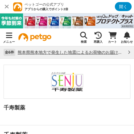
ペットゴーの公式アプリ
開く
アプリからの購入でポイント2倍
メニュー
検索
再購入
カート
お知らせ
熊本県熊本地方で発生した地震によるお荷物のお届け状況について （7/28）
全6件
千寿製薬