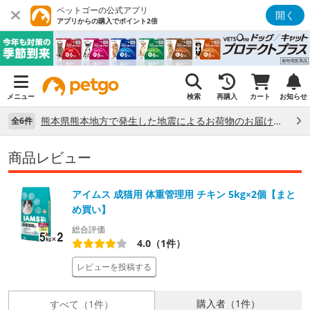
ペットゴーの公式アプリ
開く
アプリからの購入でポイント2倍
メニュー
検索
再購入
カート
お知らせ
熊本県熊本地方で発生した地震によるお荷物のお届け状況について （7/28）
全6件
商品レビュー
アイムス 成猫用 体重管理用 チキン 5kg×2個【まと
め買い】
総合評価
4.0（1件）
レビューを投稿する
購入者（1件）
すべて（1件）