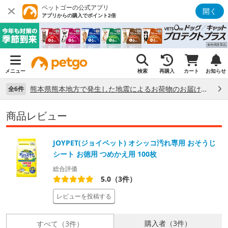
ペットゴーの公式アプリ
開く
アプリからの購入でポイント2倍
メニュー
検索
再購入
カート
お知らせ
熊本県熊本地方で発生した地震によるお荷物のお届け状況について （7/28）
全6件
商品レビュー
JOYPET(ジョイペット) オシッコ汚れ専用 おそうじ
シート お徳用 つめかえ用 100枚
総合評価
5.0（3件）
レビューを投稿する
購入者（3件）
すべて（3件）