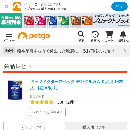
ペットゴーの公式アプリ
開く
アプリからの購入でポイント2倍
メニュー
検索
再購入
カート
お知らせ
熊本県熊本地方で発生した地震によるお荷物のお届け状況について （7/28）
全6件
商品レビュー
ベッツドクタースペック デンタルガム S 犬用 14本
入 【在庫限り】
総合評価
5.0（2件）
レビューを投稿する
購入者（2件）
すべて（2件）