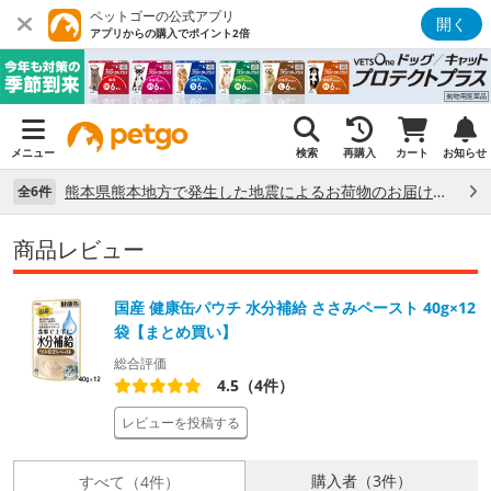
ペットゴーの公式アプリ
開く
アプリからの購入でポイント2倍
メニュー
検索
再購入
カート
お知らせ
熊本県熊本地方で発生した地震によるお荷物のお届け状況について （7/28）
全6件
商品レビュー
国産 健康缶パウチ 水分補給 ささみペースト 40g×12
袋【まとめ買い】
総合評価
4.5（4件）
レビューを投稿する
購入者（3件）
すべて（4件）