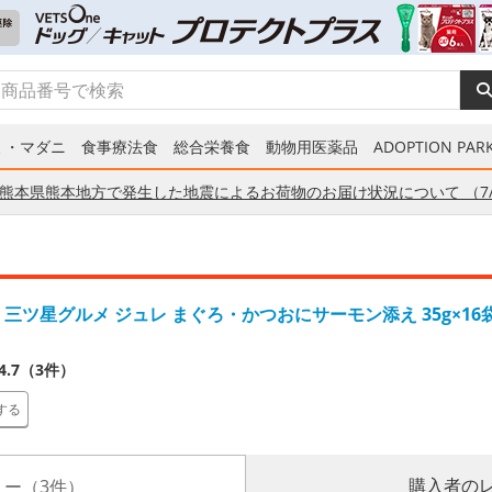
ミ・マダニ
食事療法食
総合栄養食
動物用医薬品
ADOPTION PARK
熊本県熊本地方で発生した地震によるお荷物のお届け状況について （7/
 三ツ星グルメ ジュレ まぐろ・かつおにサーモン添え 35g×1
4.7（3件）
する
購入者の
ー（3件）