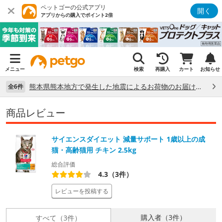
ペットゴーの公式アプリ
開く
アプリからの購入でポイント2倍
メニュー
検索
再購入
カート
お知らせ
熊本県熊本地方で発生した地震によるお荷物のお届け状況について （7/28）
全6件
商品レビュー
サイエンスダイエット 減量サポート 1歳以上の成
猫・高齢猫用 チキン 2.5kg
総合評価
4.3（3件）
レビューを投稿する
購入者（3件）
すべて（3件）