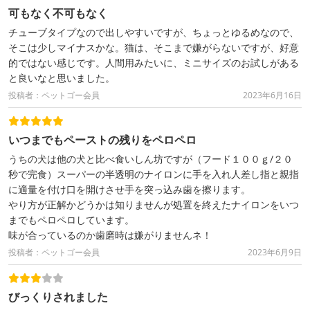
可もなく不可もなく
チューブタイプなので出しやすいですが、ちょっとゆるめなので、
そこは少しマイナスかな。猫は、そこまで嫌がらないですが、好意
的ではない感じです。人間用みたいに、ミニサイズのお試しがある
と良いなと思いました。
投稿者：ペットゴー会員
2023年6月16日
いつまでもペーストの残りをペロペロ
うちの犬は他の犬と比べ食いしん坊ですが（フード１００ｇ/２０
秒で完食）スーパーの半透明のナイロンに手を入れ人差し指と親指
に適量を付け口を開けさせ手を突っ込み歯を擦ります。
やり方が正解かどうかは知りませんが処置を終えたナイロンをいつ
までもペロペロしています。
味が合っているのか歯磨時は嫌がりませんネ！
投稿者：ペットゴー会員
2023年6月9日
びっくりされました