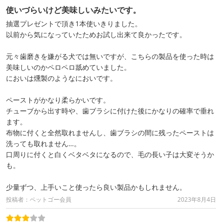
使いづらいけど美味しいみたいです。
抽選プレゼントで頂き1本使いきりました。
以前から気になっていたためお試し出来て良かったです。
元々歯磨きを嫌がる犬では無いですが、こちらの製品を使った時は
美味しいのかペロペロ舐めていました。
においは燻製のようなにおいです。
ペーストがかなり柔らかいです。
チューブから出す時や、歯ブラシに付けた後にかなりの確率で垂れ
ます。
布物に付くと全然取れませんし、歯ブラシの間に残ったペーストは
洗っても取れません…。
口周りに付くと白くベタベタになるので、毛の長い子は大変そうか
も。
少量ずつ、上手いこと使ったら良い製品かもしれません。
投稿者：ペットゴー会員
2023年8月4日