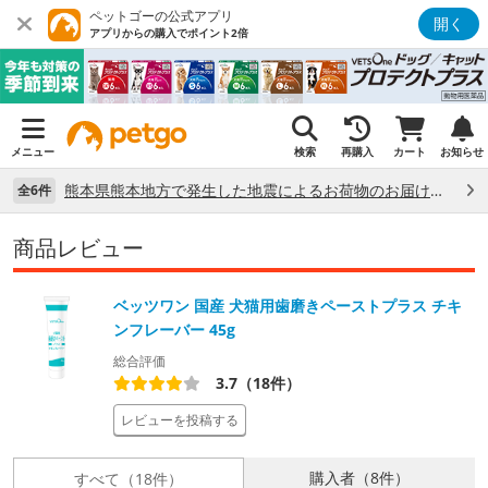
ペットゴーの公式アプリ
開く
アプリからの購入でポイント2倍
メニュー
検索
再購入
カート
お知らせ
熊本県熊本地方で発生した地震によるお荷物のお届け状況について （7/28）
全6件
商品レビュー
ベッツワン 国産 犬猫用歯磨きペーストプラス チキ
ンフレーバー 45g
総合評価
3.7（18件）
レビューを投稿する
購入者（8件）
すべて（18件）