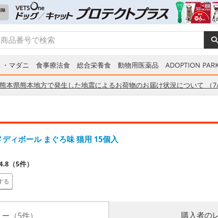
ミ・マダニ
食事療法食
総合栄養食
動物用医薬品
ADOPTION PARK
熊本県熊本地方で発生した地震によるお荷物のお届け状況について （7/
L メディボール まぐろ味 猫用 15個入
4.8（5件）
する
購入者の
ー（5件）