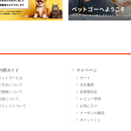
利用ガイド
マイページ
ペットゴーとは
カート
ご注文について
注文履歴
定期便について
定期便設定
配送について
レビュー管理
ポイントについて
お気に入り
クーポンの確認
ポイントくじ