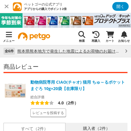
ペットゴーの公式アプリ
開く
アプリからの購入でポイント2倍
メニュー
検索
再購入
カート
お知らせ
熊本県熊本地方で発生した地震によるお荷物のお届け状況について （7/28）
全6件
商品レビュー
動物病院専用 CIAO(チャオ) 猫用 ちゅ～るポケット
まぐろ 10g×20袋【在庫限り】
総合評価
4.0（2件）
レビューを投稿する
購入者（2件）
すべて（2件）