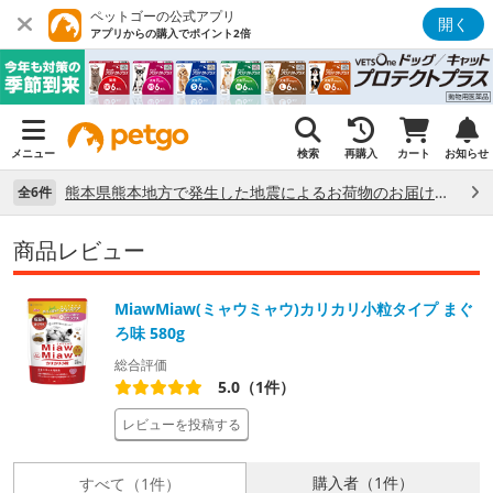
ペットゴーの公式アプリ
開く
アプリからの購入でポイント2倍
メニュー
検索
再購入
カート
お知らせ
熊本県熊本地方で発生した地震によるお荷物のお届け状況について （7/28）
全6件
商品レビュー
MiawMiaw(ミャウミャウ)カリカリ小粒タイプ まぐ
ろ味 580g
総合評価
5.0（1件）
レビューを投稿する
購入者（1件）
すべて（1件）