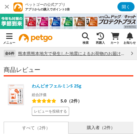
ペットゴーの公式アプリ
開く
アプリからの購入でポイント2倍
メニュー
検索
再購入
カート
お知らせ
熊本県熊本地方で発生した地震によるお荷物のお届け状況について （7/28）
全6件
商品レビュー
わんビオフェルミンS 25g
総合評価
5.0（2件）
レビューを投稿する
購入者（2件）
すべて（2件）