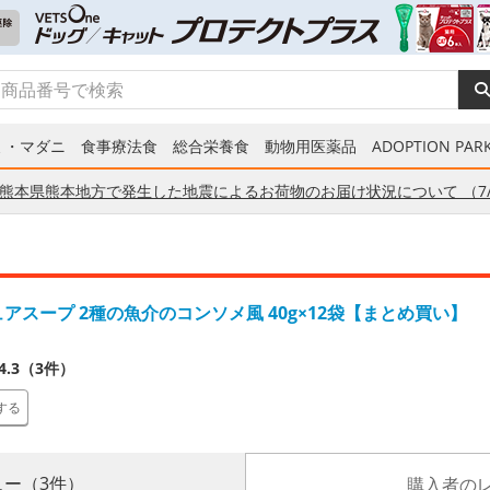
ミ・マダニ
食事療法食
総合栄養食
動物用医薬品
ADOPTION PARK
熊本県熊本地方で発生した地震によるお荷物のお届け状況について （7/
ュアスープ 2種の魚介のコンソメ風 40g×12袋【まとめ買い】
4.3（3件）
する
ー（3件）
購入者の