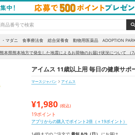
ミ・マダニ
食事療法食
総合栄養食
動物用医薬品
ADOPTION PARK
熊本県熊本地方で発生した地震によるお荷物のお届け状況について （7/
アイムス 11歳以上用 毎日の健康サポート
マースジャパン
アイムス
¥
1,980
(税込)
19ポイント
アプリからの購入でポイント2倍（＋19ポイント）
14時までのご注文で
最短 8/9（日）
にお届け