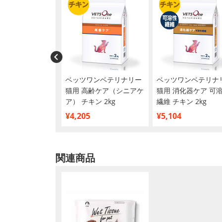
食事療法食 猫用
ベッツワンベテリナリー
ベッツワンベテリナ
ケーディー 腎臓ケア
猫用 高齢ケア（シニアケ
猫用 消化器ケア 可
イ 2kg
ア） チキン 2kg
繊維 チキン 2kg
¥4,205
¥5,104
関連商品