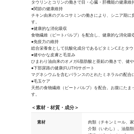
タウリンとコリンの働きで目・心臓・肝機能の健康維
●関節の健康維持
チキン由来のグルコサミンの働きにより、シニア期に
す。
●健康的な消化吸収
食物繊維（ビートパルプ）を配合し、健康的な消化吸
●免疫力の維持
総合栄養食として抗酸化成分であるビタミンC,Eとタ
●健やかな皮膚と毛並み
ひまわり油由来のオメガ6脂肪酸と亜鉛の働きで、健
●下部尿路の健康(FLUTH)サポート
マグネシウムを含むバランスのとれたミネラルの配合
●毛玉ケア
天然の食物繊維（ビートパルプ）を配合。お腹にたま
す。
＜素材・材質・成分＞
素材
肉類（チキンミール、家
介類（いわし）、油脂類