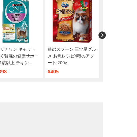
リナワン キャット
銀のスプーン 三ツ星グル
銀のスプーン 三
く腎臓の健康サポー
メ お魚レシピ4種のアソ
メ 腎臓の健康維持
11歳以上 チキン
ート 200g
歳が近づく頃から
g
シピ4種のアソート
398
¥405
¥405