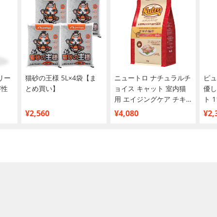
リー
猫砂の王様 5L×4袋【ま
ニュートロ ナチュラルチ
ピュ
溶性
とめ買い】
ョイス キャット 室内猫
優し
用 エイジングケア チキ
ト 
ン 2kg
2.2k
¥2,560
¥4,080
¥2,