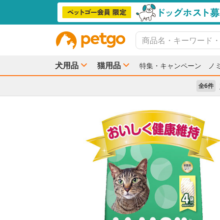
犬用品
猫用品
特集・キャンペーン
ノ
全6件