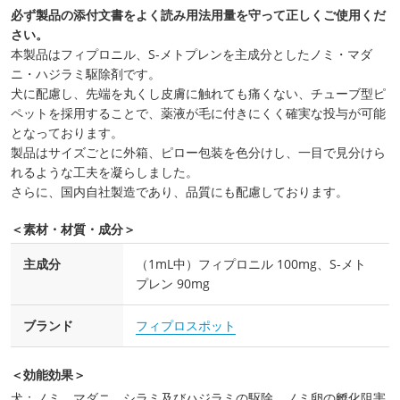
必ず製品の添付文書をよく読み用法用量を守って正しくご使用くだ
さい。
本製品はフィプロニル、S-メトプレンを主成分としたノミ・マダ
ニ・ハジラミ駆除剤です。
犬に配慮し、先端を丸くし皮膚に触れても痛くない、チューブ型ピ
ペットを採用することで、薬液が毛に付きにくく確実な投与が可能
となっております。
製品はサイズごとに外箱、ピロー包装を色分けし、一目で見分けら
れるような工夫を凝らしました。
さらに、国内自社製造であり、品質にも配慮しております。
＜素材・材質・成分＞
主成分
（1mL中）フィプロニル 100mg、S-メト
プレン 90mg
ブランド
フィプロスポット
＜効能効果＞
犬：ノミ、マダニ、シラミ及びハジラミの駆除。ノミ卵の孵化阻害