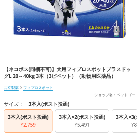
【ネコポス(同梱不可)】犬用フィプロスポットプラスドッ
グL 20～40kg 3本（3ピペット）（動物用医薬品）
共立製薬
フィプロスポット
ショップ名：ペットゴー
サイズ：
3本入(ポスト投函)
3本入(ポスト投函)
3本入×2(ポスト投函)
3本入×3(
¥2,759
¥5,491
¥8,