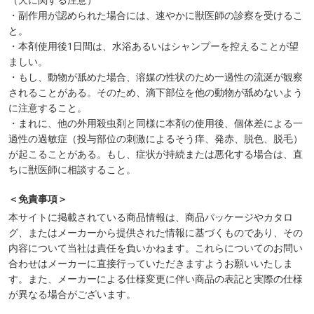
・副作用が認められた場合には、速やかに獣医師の診察を受けるこ
と。
・本剤使用後1日間は、水浴あるいはシャンプーを控えることが望
ましい。
・もし、動物が舐めた場合、溶媒の性状のため一過性の流涎が観察
されることがある。そのため、滴下部位を他の動物が舐めないよう
に注意すること。
・まれに、他の外用殺虫剤と同様に本剤の使用後、個体差による一
過性の過敏症（投与部位の刺激によるそう痒、発赤、脱色、脱毛）
が起こることがある。もし、症状が持続または悪化する場合は、直
ちに獣医師に相談すること。
＜免責事項＞
本サイトに掲載されている商品情報は、商品パッケージやカタロ
グ、またはメーカーから提供された情報に基づくものであり、その
内容について当社は責任を負いかねます。これらについてのお問い
合わせはメーカーに直接行っていただきますようお願いいたしま
す。また、メーカーによる仕様変更に伴い商品の表記と実際の仕様
が異なる場合がございます。