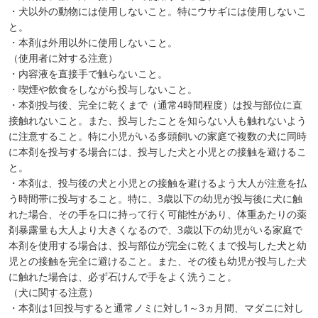
・犬以外の動物には使用しないこと。特にウサギには使用しないこ
と。
・本剤は外用以外に使用しないこと。
（使用者に対する注意）
・内容液を直接手で触らないこと。
・喫煙や飲食をしながら投与しないこと。
・本剤投与後、完全に乾くまで（通常4時間程度）は投与部位に直
接触れないこと。また、投与したことを知らない人も触れないよう
に注意すること。特に小児がいる多頭飼いの家庭で複数の犬に同時
に本剤を投与する場合には、投与した犬と小児との接触を避けるこ
と。
・本剤は、投与後の犬と小児との接触を避けるよう大人が注意を払
う時間帯に投与すること。特に、3歳以下の幼児が投与後に犬に触
れた場合、その手を口に持って行く可能性があり、体重あたりの薬
剤暴露量も大人より大きくなるので、3歳以下の幼児がいる家庭で
本剤を使用する場合は、投与部位が完全に乾くまで投与した犬と幼
児との接触を完全に避けること。また、その後も幼児が投与した犬
に触れた場合は、必ず石けんで手をよく洗うこと。
（犬に関する注意）
・本剤は1回投与すると通常ノミに対し1～3ヵ月間、マダニに対し