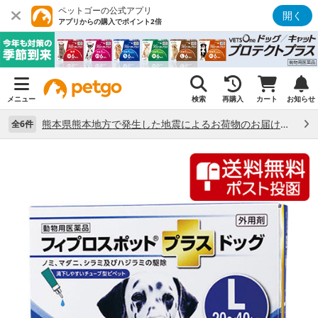
ペットゴーの公式アプリ
開く
アプリからの購入でポイント2倍
メニュー
検索
再購入
カート
お知らせ
熊本県熊本地方で発生した地震によるお荷物のお届け状況について （7/28）
全6件