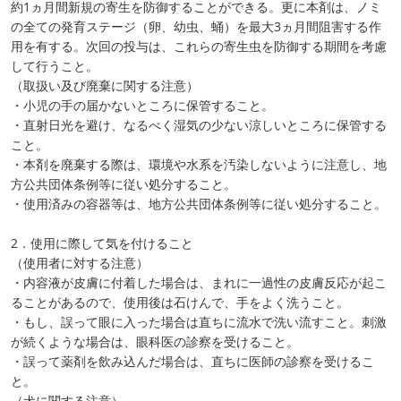
約1ヵ月間新規の寄生を防御することができる。更に本剤は、ノミ
の全ての発育ステージ（卵、幼虫、蛹）を最大3ヵ月間阻害する作
用を有する。次回の投与は、これらの寄生虫を防御する期間を考慮
して行うこと。
（取扱い及び廃棄に関する注意）
・小児の手の届かないところに保管すること。
・直射日光を避け、なるべく湿気の少ない涼しいところに保管する
こと。
・本剤を廃棄する際は、環境や水系を汚染しないように注意し、地
方公共団体条例等に従い処分すること。
・使用済みの容器等は、地方公共団体条例等に従い処分すること。
2．使用に際して気を付けること
（使用者に対する注意）
・内容液が皮膚に付着した場合は、まれに一過性の皮膚反応が起こ
ることがあるので、使用後は石けんで、手をよく洗うこと。
・もし、誤って眼に入った場合は直ちに流水で洗い流すこと。刺激
が続くような場合は、眼科医の診察を受けること。
・誤って薬剤を飲み込んだ場合は、直ちに医師の診察を受けるこ
と。
（犬に関する注意）