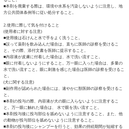
■本剤を廃棄する際は、環境や水系を汚染しないように注意し、地
方公共団体条例等に従い処分すること。
2.使用に際して気を付けること
(使用者に対する注意)
■使用後は石けんと水で手をよく洗うこと。
■誤って薬剤を飲み込んだ場合は、直ちに医師の診察を受けるこ
と。その際、添付文書を医師に提示すること。
■内容液が皮膚に付着した場合は、水で洗い流すこと。
■眼に付着しないようにすること。万一眼に入った場合は、多量の
水で洗い流すこと。眼に刺激を感じた場合は医師の診察を受けるこ
と。
(犬に関する注意)
■副作用が認められた場合には、速やかに獣医師の診察を受けるこ
と。
■本剤の投与の際、内容液が犬の眼に入らないように注意するこ
と。万一眼に触れた場合は、 水で眼を洗い流すこと。
■本剤投与後に投与部位を舐めないように注意すること。また、他
の動物が投与部位を舐めないように注意すること。
■本剤の投与後にシャンプーを行うと、効果の持続期間が短縮する