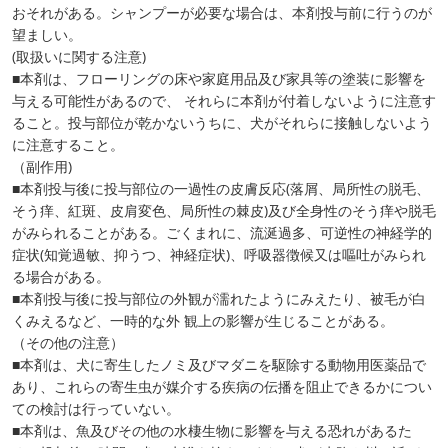
おそれがある。シャンプーが必要な場合は、本剤投与前に行うのが
望ましい。
(取扱いに関する注意)
■本剤は、フローリングの床や家庭用品及び家具等の塗装に影響を
与える可能性があるので、 それらに本剤が付着しないように注意す
ること。投与部位が乾かないうちに、犬がそれらに接触しないよう
に注意すること。
（副作用)
■本剤投与後に投与部位の一過性の皮膚反応(落屑、局所性の脱毛、
そう痒、紅斑、皮肩変色、局所性の棘皮)及び全身性のそう痒や脱毛
がみられることがある。ごくまれに、流涎過多、可逆性の神経学的
症状(知覚過敏、抑うつ、神経症状)、呼吸器徴候又は嘔吐がみられ
る場合がある。
■本剤投与後に投与部位の外観が濡れたようにみえたり、被毛が白
くみえるなど、一時的な外 観上の影響が生じることがある。
（その他の注意）
■本剤は、犬に寄生したノミ及びマダニを駆除する動物用医薬品で
あり、これらの寄生虫が媒介する疾病の伝播を阻止できるかについ
ての検討は行っていない。
■本剤は、魚及びその他の水棲生物に影響を与える恐れがあるた