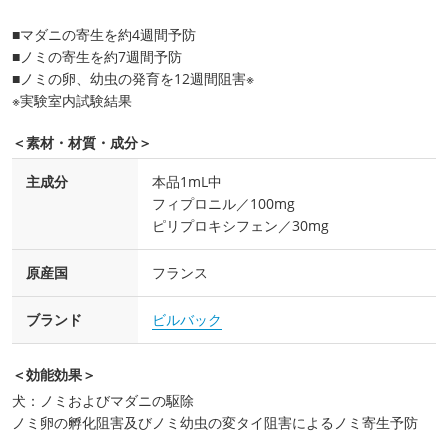
■マダニの寄生を約4週間予防
■ノミの寄生を約7週間予防
■ノミの卵、幼虫の発育を12週間阻害※
※実験室内試験結果
＜素材・材質・成分＞
主成分
本品1mL中
フィプロニル／100mg
ピリプロキシフェン／30mg
原産国
フランス
ブランド
ビルバック
＜効能効果＞
犬：ノミおよびマダニの駆除
ノミ卵の孵化阻害及びノミ幼虫の変タイ阻害によるノミ寄生予防