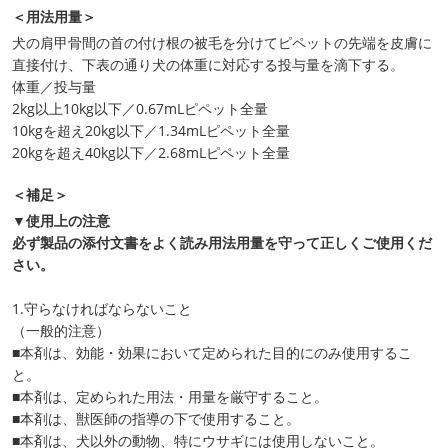
＜用法用量＞
犬の肩甲骨間の首の付け根の被毛を分けてピペットの先端を皮膚に
直接付け、下表の通り犬の体重に対応する投与量を滴下する。
体重／投与量
2kg以上10kg以下／0.67mLピペット全量
10kgを超え20kg以下／1.34mLピペット全量
20kgを超え40kg以下／2.68mLピペット全量
＜補足＞
▼使用上の注意
必ず製品の添付文書をよく読み用法用量を守って正しくご使用くだ
さい。
1.守らなければならないこと
（一般的注意）
■本剤は、効能・効果において定められた目的にのみ使用するこ
と。
■本剤は、定められた用法・用量を厳守すること。
■本剤は、獣医師の指導の下で使用すること。
■本剤は、犬以外の動物、特にウサギには使用しないこと。