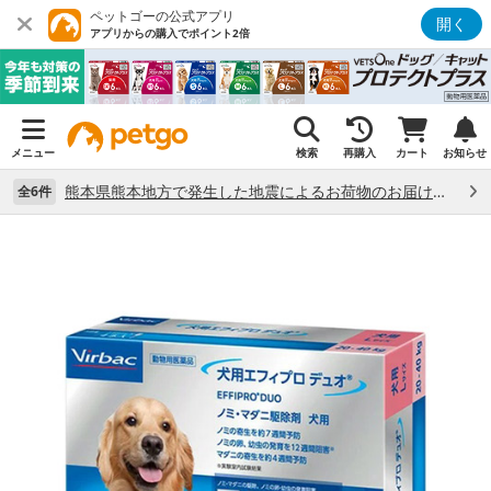
ペットゴーの公式アプリ
開く
アプリからの購入でポイント2倍
メニュー
検索
再購入
カート
お知らせ
熊本県熊本地方で発生した地震によるお荷物のお届け状況について （7/28）
全6件