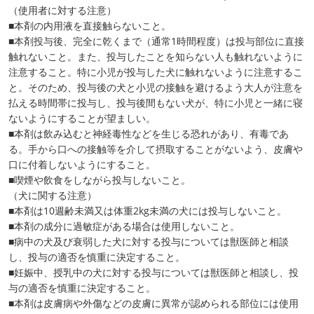
（使用者に対する注意）
■本剤の内用液を直接触らないこと。
■本剤投与後、完全に乾くまで（通常1時間程度）は投与部位に直接
触れないこと。また、投与したことを知らない人も触れないように
注意すること。特に小児が投与した犬に触れないように注意するこ
と。そのため、投与後の犬と小児の接触を避けるよう大人が注意を
払える時間帯に投与し、投与後間もない犬が、特に小児と一緒に寝
ないようにすることが望ましい。
■本剤は飲み込むと神経毒性などを生じる恐れがあり、有毒であ
る。手から口への接触等を介して摂取することがないよう、皮膚や
口に付着しないようにすること。
■喫煙や飲食をしながら投与しないこと。
（犬に関する注意）
■本剤は10週齢未満又は体重2kg未満の犬には投与しないこと。
■本剤の成分に過敏症がある場合は使用しないこと。
■病中の犬及び衰弱した犬に対する投与については獣医師と相談
し、投与の適否を慎重に決定すること。
■妊娠中、授乳中の犬に対する投与については獣医師と相談し、投
与の適否を慎重に決定すること。
■本剤は皮膚病や外傷などの皮膚に異常が認められる部位には使用