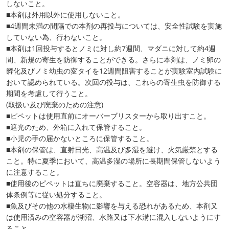
しないこと。
■本剤は外用以外に使用しないこと。
■4週間未満の間隔での本剤の再投与については、安全性試験を実施
していない為、行わないこと。
■本剤は1回投与するとノミに対し約7週間、マダニに対して約4週
間、新規の寄生を防御することができる。さらに本剤は、ノミ卵の
孵化及びノミ幼虫の変タイを12週間阻害することが実験室内試験に
おいて認められている。次回の投与は、これらの寄生虫を防御する
期間を考慮して行うこと。
(取扱い及び廃棄のための注意)
■ピペットは使用直前にオーバーブリスターから取り出すこと。
■遮光のため、外箱に入れて保管すること。
■小児の手の届かないところに保管すること。
■本剤の保管は、直射日光、高温及び多湿を避け、火気厳禁とする
こと。特に夏季において、高温多湿の場所に長期間保管しないよう
に注意すること。
■使用後のピペットは直ちに廃棄すること。空容器は、地方公共団
体条例等に従い処分すること。
■魚及びその他の水棲生物に影響を与える恐れがあるため、本剤又
は使用済みの空容器が湖沼、水路又は下水溝に混入しないようにす
ること。