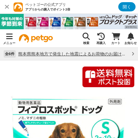
ペットゴーの公式アプリ
開く
アプリからの購入でポイント2倍
メニュー
検索
再購入
カート
お知らせ
熊本県熊本地方で発生した地震によるお荷物のお届け状況について （7/28）
全6件