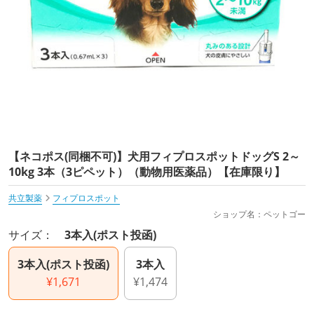
【ネコポス(同梱不可)】犬用フィプロスポットドッグS 2～
10kg 3本（3ピペット）（動物用医薬品）【在庫限り】
共立製薬
フィプロスポット
ショップ名：ペットゴー
サイズ：
3本入(ポスト投函)
3本入(ポスト投函)
3本入
¥1,671
¥1,474