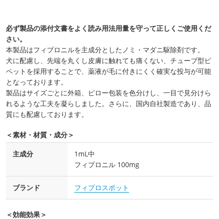
必ず製品の添付文書をよく読み用法用量を守って正しくご使用くだ
さい。
本製品はフィプロニルを主成分としたノミ・マダニ駆除剤です。
犬に配慮し、先端を丸くし皮膚に触れても痛くない、チューブ型ピ
ペットを採用することで、薬液が毛に付きにくく確実な投与が可能
となっております。
製品はサイズごとに外箱、ピロー包装を色分けし、一目で見分けら
れるような工夫を凝らしました。さらに、国内自社製造であり、品
質にも配慮しております。
＜素材・材質・成分＞
主成分
1mL中
フィプロニル 100mg
ブランド
フィプロスポット
＜効能効果＞