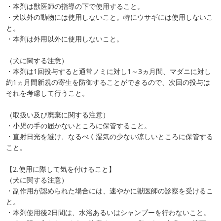
・本剤は獣医師の指導の下で使用すること。
・犬以外の動物には使用しないこと。特にウサギには使用しないこ
と。
・本剤は外用以外に使用しないこと。
（犬に関する注意）
・本剤は1回投与すると通常ノミに対し1～3ヵ月間、マダニに対し
約1ヵ月間新規の寄生を防御することができるので、次回の投与は
それを考慮して行うこと。
（取扱い及び廃棄に関する注意）
・小児の手の届かないところに保管すること。
・直射日光を避け、なるべく湿気の少ない涼しいところに保管する
こと。
【2.使用に際して気を付けること】
（犬に関する注意）
・副作用が認められた場合には、速やかに獣医師の診察を受けるこ
と。
・本剤使用後2日間は、水浴あるいはシャンプーを行わないこと。