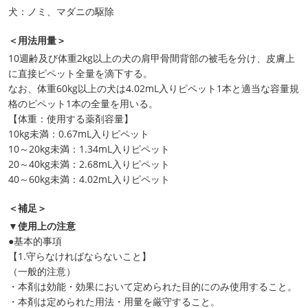
犬：ノミ、マダニの駆除
＜用法用量＞
10週齢及び体重2kg以上の犬の肩甲骨間背部の被毛を分け、皮膚上
に直接ピペット全量を滴下する。
なお、体重60kg以上の犬は4.02mL入りピペット1本と適当な容量規
格のピペット1本の全量を用いる。
【体重：使用する薬剤容量】
10kg未満：0.67mL入りピペット
10～20kg未満：1.34mL入りピペット
20～40kg未満：2.68mL入りピペット
40～60kg未満：4.02mL入りピペット
＜補足＞
▼使用上の注意
●基本的事項
【1.守らなければならないこと】
（一般的注意）
・本剤は効能・効果において定められた目的にのみ使用すること。
・本剤は定められた用法・用量を厳守すること。