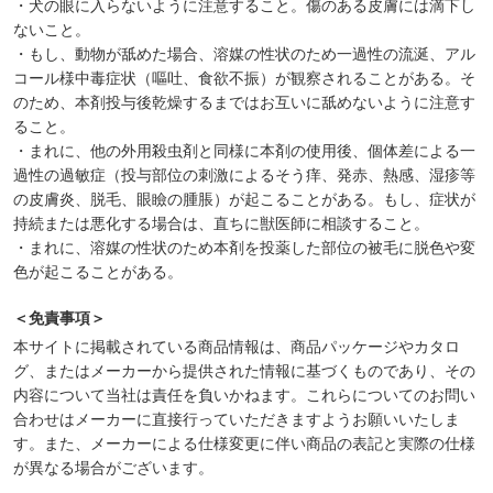
・犬の眼に入らないように注意すること。傷のある皮膚には滴下し
ないこと。
・もし、動物が舐めた場合、溶媒の性状のため一過性の流涎、アル
コール様中毒症状（嘔吐、食欲不振）が観察されることがある。そ
のため、本剤投与後乾燥するまではお互いに舐めないように注意す
ること。
・まれに、他の外用殺虫剤と同様に本剤の使用後、個体差による一
過性の過敏症（投与部位の刺激によるそう痒、発赤、熱感、湿疹等
の皮膚炎、脱毛、眼瞼の腫脹）が起こることがある。もし、症状が
持続または悪化する場合は、直ちに獣医師に相談すること。
・まれに、溶媒の性状のため本剤を投薬した部位の被毛に脱色や変
色が起こることがある。
＜免責事項＞
本サイトに掲載されている商品情報は、商品パッケージやカタロ
グ、またはメーカーから提供された情報に基づくものであり、その
内容について当社は責任を負いかねます。これらについてのお問い
合わせはメーカーに直接行っていただきますようお願いいたしま
す。また、メーカーによる仕様変更に伴い商品の表記と実際の仕様
が異なる場合がございます。