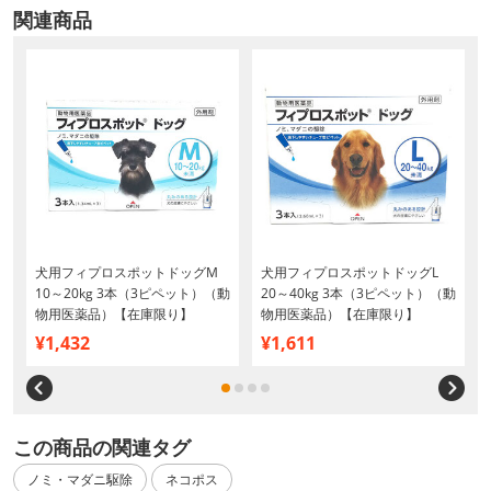
関連商品
犬用フィプロスポットドッグM
犬用フィプロスポットドッグL
物
10～20kg 3本（3ピペット）（動
20～40kg 3本（3ピペット）（動
物用医薬品）【在庫限り】
物用医薬品）【在庫限り】
¥1,432
¥1,611
この商品の関連タグ
ノミ・マダニ駆除
ネコポス