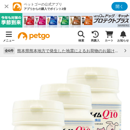
ペットゴーの公式アプリ
開く
アプリからの購入でポイント2倍
メニュー
検索
再購入
カート
お知らせ
熊本県熊本地方で発生した地震によるお荷物のお届け状況について （7/28）
全6件