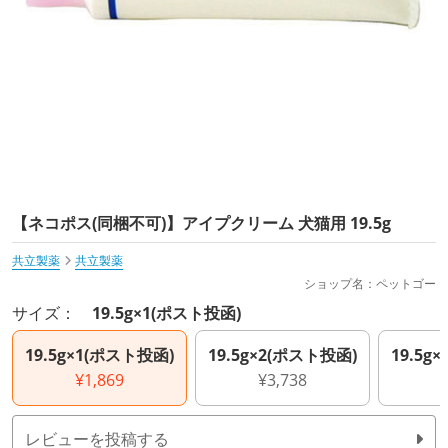
【ネコポス(同梱不可)】アイプクリーム 犬猫用 19.5g
共立製薬
共立製薬
ショップ名：ペットゴー
サイズ：
19.5g×1(ポスト投函)
19.5g×1(ポスト投函)
19.5g×2(ポスト投函)
19.5g
¥1,869
¥3,738
レビューを投稿する