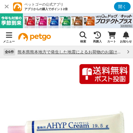
ペットゴーの公式アプリ
開く
アプリからの購入でポイント2倍
メニュー
検索
再購入
カート
お知らせ
熊本県熊本地方で発生した地震によるお荷物のお届け状況について （7/28）
全6件