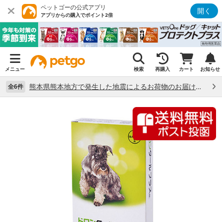
ペットゴーの公式アプリ
開く
アプリからの購入でポイント2倍
メニュー
検索
再購入
カート
お知らせ
熊本県熊本地方で発生した地震によるお荷物のお届け状況について （7/28）
全6件