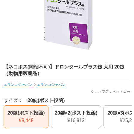
【ネコポス(同梱不可)】ドロンタールプラス錠 犬用 20錠
（動物用医薬品）
エランコジャパン
エランコジャパン
ショップ名：ペットゴー
サイズ：
20錠(ポスト投函)
20錠(ポスト投函)
20錠×2(ポスト投函)
20錠×3(ポ
¥8,448
¥16,812
¥25,2