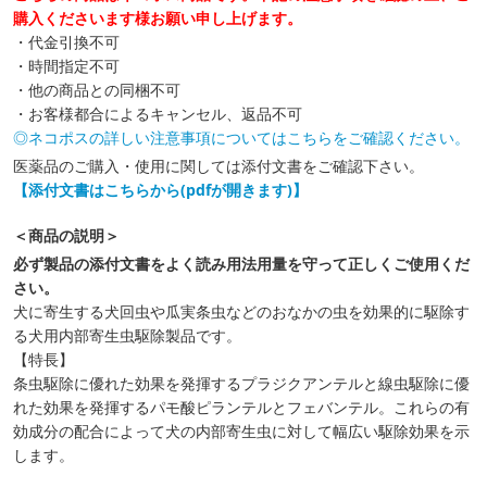
購入くださいます様お願い申し上げます。
・代金引換不可
・時間指定不可
・他の商品との同梱不可
・お客様都合によるキャンセル、返品不可
◎ネコポスの詳しい注意事項についてはこちらをご確認ください。
医薬品のご購入・使用に関しては添付文書をご確認下さい。
【添付文書はこちらから(pdfが開きます)】
＜商品の説明＞
必ず製品の添付文書をよく読み用法用量を守って正しくご使用くだ
さい。
犬に寄生する犬回虫や瓜実条虫などのおなかの虫を効果的に駆除す
る犬用内部寄生虫駆除製品です。
【特長】
条虫駆除に優れた効果を発揮するプラジクアンテルと線虫駆除に優
れた効果を発揮するパモ酸ピランテルとフェバンテル。これらの有
効成分の配合によって犬の内部寄生虫に対して幅広い駆除効果を示
します。