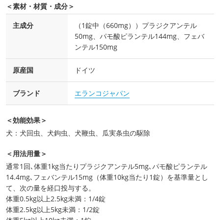
＜素材・材質・成分＞
主成分
（1錠中（660mg））プラジクアンテル
50mg、パモ酸ピランテル144mg、フェバ
ンテル150mg
原産国
ドイツ
ブランド
エランコジャパン
＜効能効果＞
犬：犬回虫、犬鉤虫、犬鞭虫、瓜実条虫の駆除
＜用法用量＞
通常1回､体重1kg当たりプラジクアンテル5mg､パモ酸ピランテル
14.4mg､フェバンテル15mg（体重10kg当たり1錠）を基準量とし
て、次の量を経口投与する。
体重0.5kg以上2.5kg未満：1/4錠
体重2.5kg以上5kg未満：1/2錠