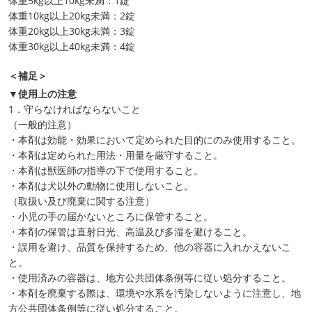
体重5kg以上10kg未満：1錠
体重10kg以上20kg未満：2錠
体重20kg以上30kg未満：3錠
体重30kg以上40kg未満：4錠
＜補足＞
▼使用上の注意
1．守らなければならないこと
（一般的注意）
・本剤は効能・効果において定められた目的にのみ使用すること。
・本剤は定められた用法・用量を厳守すること。
・本剤は獣医師の指導の下で使用すること。
・本剤は犬以外の動物に使用しないこと。
（取扱い及び廃棄に関する注意）
・小児の手の届かないところに保管すること。
・本剤の保管は直射日光、高温及び多湿を避けること。
・誤用を避け、品質を保持するため、他の容器に入れかえないこ
と。
・使用済みの容器は、地方公共団体条例等に従い処分すること。
・本剤を廃棄する際は、環境や水系を汚染しないように注意し、地
方公共団体条例等に従い処分すること。