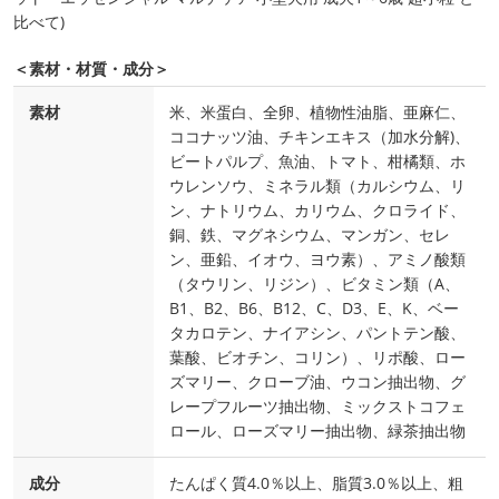
比べて)
＜素材・材質・成分＞
素材
米、米蛋白、全卵、植物性油脂、亜麻仁、
ココナッツ油、チキンエキス（加水分解)、
ビートパルプ、魚油、トマト、柑橘類、ホ
ウレンソウ、ミネラル類（カルシウム、リ
ン、ナトリウム、カリウム、クロライド、
銅、鉄、マグネシウム、マンガン、セレ
ン、亜鉛、イオウ、ヨウ素）、アミノ酸類
（タウリン、リジン）、ビタミン類（A、
B1、B2、B6、B12、C、D3、E、K、ベー
タカロテン、ナイアシン、パントテン酸、
葉酸、ビオチン、コリン）、リポ酸、ロー
ズマリー、クローブ油、ウコン抽出物、グ
レープフルーツ抽出物、ミックストコフェ
ロール、ローズマリー抽出物、緑茶抽出物
成分
たんぱく質4.0％以上、脂質3.0％以上、粗