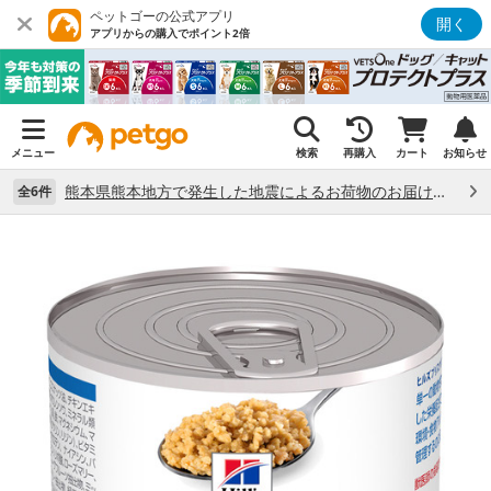
ペットゴーの公式アプリ
開く
アプリからの購入でポイント2倍
メニュー
検索
再購入
カート
お知らせ
熊本県熊本地方で発生した地震によるお荷物のお届け状況について （7/28）
全6件