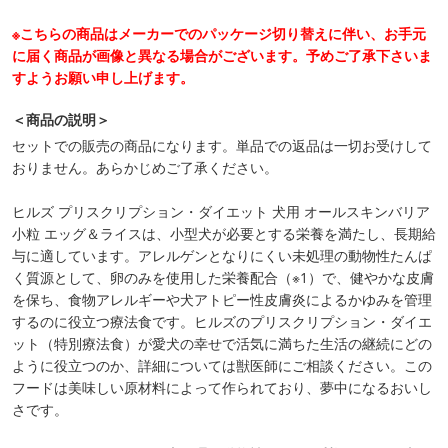
※こちらの商品はメーカーでのパッケージ切り替えに伴い、お手元
に届く商品が画像と異なる場合がございます。予めご了承下さいま
すようお願い申し上げます。
＜商品の説明＞
セットでの販売の商品になります。単品での返品は一切お受けして
おりません。あらかじめご了承ください。
ヒルズ プリスクリプション・ダイエット 犬用 オールスキンバリア
小粒 エッグ＆ライスは、小型犬が必要とする栄養を満たし、長期給
与に適しています。アレルゲンとなりにくい未処理の動物性たんぱ
く質源として、卵のみを使用した栄養配合（※1）で、健やかな皮膚
を保ち、食物アレルギーや犬アトピー性皮膚炎によるかゆみを管理
するのに役立つ療法食です。ヒルズのプリスクリプション・ダイエ
ット（特別療法食）が愛犬の幸せで活気に満ちた生活の継続にどの
ように役立つのか、詳細については獣医師にご相談ください。この
フードは美味しい原材料によって作られており、夢中になるおいし
さです。