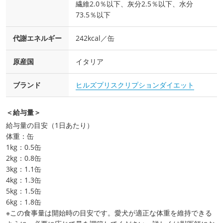
繊維2.0％以下、灰分2.5％以下、水分
73.5％以下
代謝エネルギー
242kcal／缶
原産国
イタリア
ブランド
ヒルズプリスクリプションダイエット
＜給与量＞
給与量の目安（1日あたり）
体重：缶
1kg：0.5缶
2kg：0.8缶
3kg：1.1缶
4kg：1.3缶
5kg：1.5缶
6kg：1.8缶
※この食事量は開始時の目安です。愛犬が適正な体重を維持できる