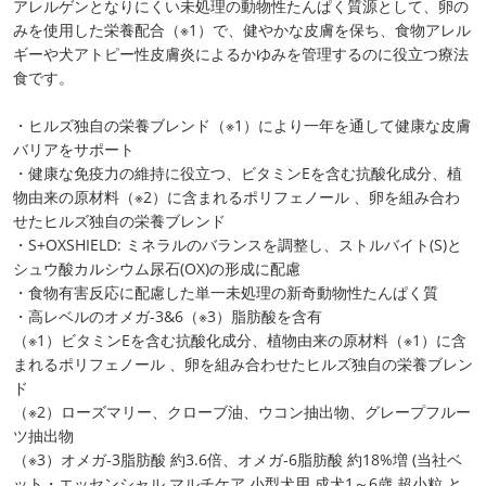
アレルゲンとなりにくい未処理の動物性たんぱく質源として、卵の
みを使用した栄養配合（※1）で、健やかな皮膚を保ち、食物アレル
ギーや犬アトピー性皮膚炎によるかゆみを管理するのに役立つ療法
食です。
・ヒルズ独自の栄養ブレンド（※1）により一年を通して健康な皮膚
バリアをサポート
・健康な免疫力の維持に役立つ、ビタミンEを含む抗酸化成分、植
物由来の原材料（※2）に含まれるポリフェノール 、卵を組み合わ
せたヒルズ独自の栄養ブレンド
・S+OXSHIELD: ミネラルのバランスを調整し、ストルバイト(S)と
シュウ酸カルシウム尿石(OX)の形成に配慮
・食物有害反応に配慮した単一未処理の新奇動物性たんぱく質
・高レベルのオメガ-3&6（※3）脂肪酸を含有
（※1）ビタミンEを含む抗酸化成分、植物由来の原材料（※1）に含
まれるポリフェノール 、卵を組み合わせたヒルズ独自の栄養ブレン
ド
（※2）ローズマリー、クローブ油、ウコン抽出物、グレープフルー
ツ抽出物
（※3）オメガ-3脂肪酸 約3.6倍、オメガ-6脂肪酸 約18%増 (当社ベ
ット・エッセンシャル マルチケア 小型犬用 成犬1～6歳 超小粒 と