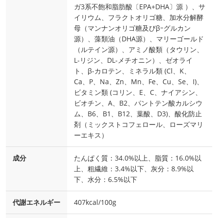
ガ3系不飽和脂肪酸〔EPA+DHA〕源 ）、サ
イリウム、フラクトオリゴ糖、加水分解酵
母（マンナンオリゴ糖及びβｰグルカン
源）、藻類油（DHA源）、マリーゴールド
（ルテイン源）、アミノ酸類（タウリン、
L-リジン、DL-メチオニン）、ゼオライ
ト、β-カロテン、ミネラル類 (Cl、K、
Ca、P、Na、Zn、Mn、Fe、Cu、Se、I)、
ビタミン類 (コリン、E、C、ナイアシン、
ビオチン、A、B2、パントテン酸カルシウ
ム、B6、B1、B12、葉酸、D3)、酸化防止
剤（ミックストコフェロール、ローズマリ
ーエキス）
成分
たんぱく質：34.0%以上、脂質：16.0%以
上、粗繊維：3.4%以下、灰分：8.9%以
下、水分：6.5%以下
代謝エネルギー
407kcal/100g