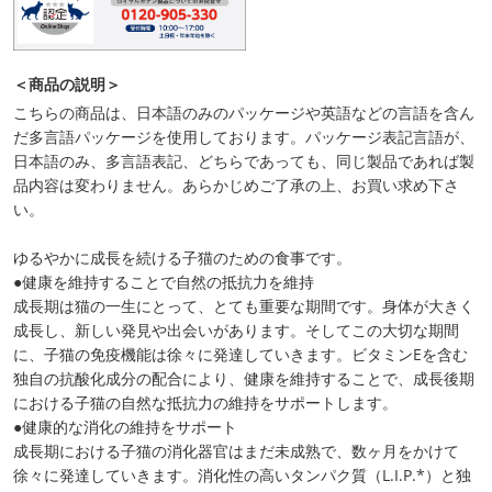
＜商品の説明＞
こちらの商品は、日本語のみのパッケージや英語などの言語を含ん
だ多言語パッケージを使用しております。パッケージ表記言語が、
日本語のみ、多言語表記、どちらであっても、同じ製品であれば製
品内容は変わりません。あらかじめご了承の上、お買い求め下さ
い。
ゆるやかに成長を続ける子猫のための食事です。
●健康を維持することで自然の抵抗力を維持
成長期は猫の一生にとって、とても重要な期間です。身体が大きく
成長し、新しい発見や出会いがあります。そしてこの大切な期間
に、子猫の免疫機能は徐々に発達していきます。ビタミンEを含む
独自の抗酸化成分の配合により、健康を維持することで、成長後期
における子猫の自然な抵抗力の維持をサポートします。
●健康的な消化の維持をサポート
成長期における子猫の消化器官はまだ未成熟で、数ヶ月をかけて
徐々に発達していきます。消化性の高いタンパク質（L.I.P.*）と独