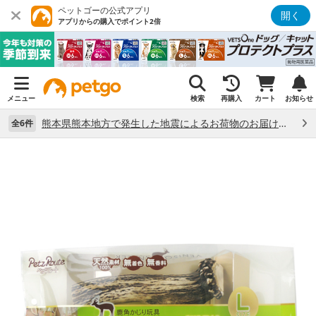
ペットゴーの公式アプリ
開く
アプリからの購入でポイント2倍
メニュー
検索
再購入
カート
お知らせ
熊本県熊本地方で発生した地震によるお荷物のお届け状況について （7/28）
全6件