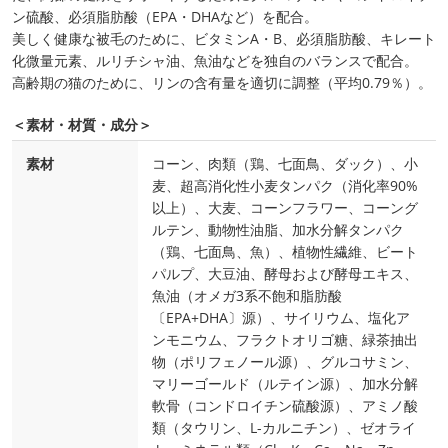
ン硫酸、必須脂肪酸（EPA・DHAなど）を配合。
美しく健康な被毛のために、ビタミンA・B、必須脂肪酸、キレート
化微量元素、ルリチシャ油、魚油などを独自のバランスで配合。
高齢期の猫のために、リンの含有量を適切に調整（平均0.79％）。
＜素材・材質・成分＞
素材
コーン、肉類（鶏、七面鳥、ダック）、小
麦、超高消化性小麦タンパク（消化率90%
以上）、大麦、コーンフラワー、コーング
ルテン、動物性油脂、加水分解タンパク
（鶏、七面鳥、魚）、植物性繊維、ビート
パルプ、大豆油、酵母および酵母エキス、
魚油（オメガ3系不飽和脂肪酸
〔EPA+DHA〕源）、サイリウム、塩化ア
ンモニウム、フラクトオリゴ糖、緑茶抽出
物（ポリフェノール源）、グルコサミン、
マリーゴールド（ルテイン源）、加水分解
軟骨（コンドロイチン硫酸源）、アミノ酸
類（タウリン、L-カルニチン）、ゼオライ