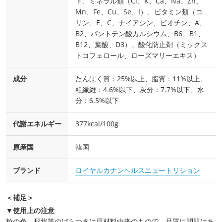
ト、ミネラル類（Cl、K、Ca、Na、Zn、
Mn、Fe、Cu、Se、I）、ビタミン類（コ
リン、E、C、ナイアシン、ビオチン、A、
B2、パントテン酸カルシウム、B6、B1、
B12、葉酸、D3）、酸化防止剤（ミックス
トコフェロール、ローズマリーエキス）
成分
たんぱく質：25%以上、脂質：11%以上、
粗繊維：4.6%以下、灰分：7.7%以下、水
分：6.5%以下
代謝エネルギー
377kcal/100g
原産国
韓国
ブランド
ロイヤルカナンヘルスニュートリション
＜補足＞
▼使用上の注意
粒の色、形状等のばらつきは原材料由来のもので、品質に問題はあ