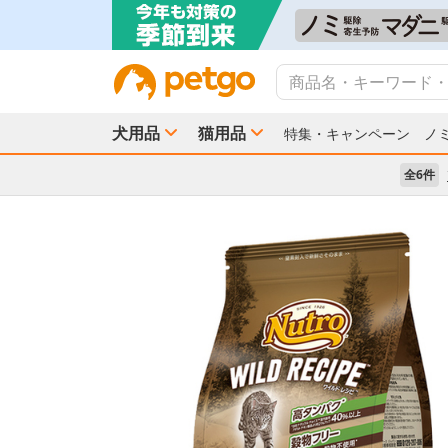
犬用品
猫用品
特集・キャンペーン
ノ
全6件