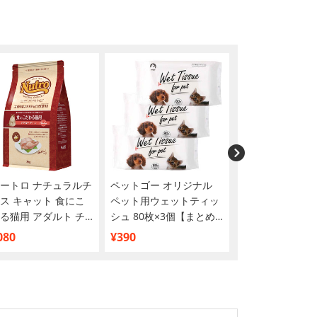
ートロ ナチュラルチ
ペットゴー オリジナル
ピュリナワン キャ
ス キャット 食にこ
ペット用ウェットティッ
歳から全ての年齢
る猫用 アダルト チ
シュ 80枚×3個【まとめ
インフリー チキン 
2kg
買い】
080
¥390
¥2,398