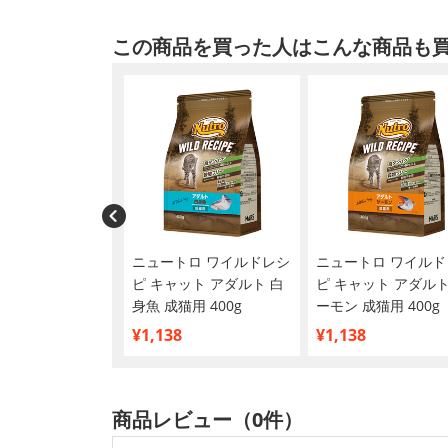
この商品を買った人はこんな商品も
ン ニオイをとる砂
ニュートロ ワイルドレシ
ニュートロ ワイルド
用 紙タイプ 7L
ピ キャット アダルト 白
ピ キャット アダルト
身魚 成猫用 400g
ーモン 成猫用 400g
¥1,138
¥1,138
商品レビュー（0件）