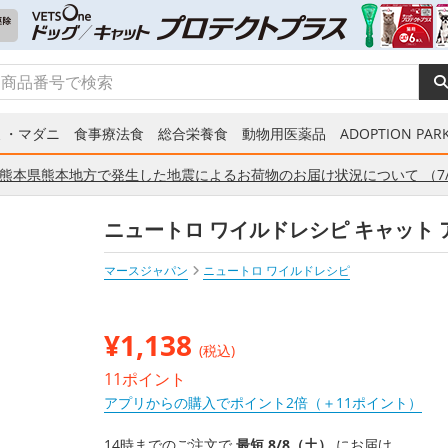
ミ・マダニ
食事療法食
総合栄養食
動物用医薬品
ADOPTION PARK
熊本県熊本地方で発生した地震によるお荷物のお届け状況について （7/
ニュートロ ワイルドレシピ キャット ア
マースジャパン
ニュートロ ワイルドレシピ
¥
1,138
(税込)
11ポイント
アプリからの購入でポイント2倍（＋11ポイント）
14時までのご注文で
最短 8/8（土）
にお届け