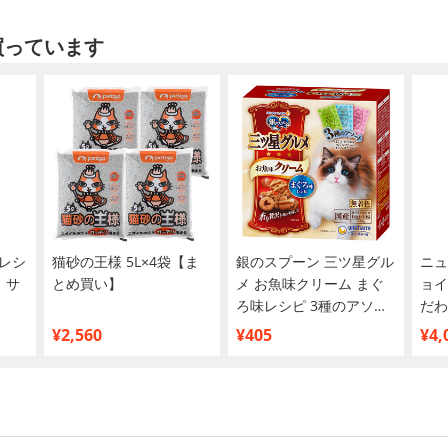
買っています
レシ
猫砂の王様 5L×4袋【ま
銀のスプーン 三ツ星グル
ニュ
 サ
とめ買い】
メ お魚味クリーム まぐ
ョイ
ろ味レシピ 3種のアソー
だわ
ト 180g
キン 
¥2,560
¥405
¥4,