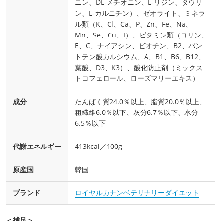
ニン、DL-メチオニン、L-リジン、タウリ
ン、L-カルニチン）、ゼオライト、ミネラ
ル類（K、Cl、Ca、P、Zn、Fe、Na、
Mn、Se、Cu、I）、ビタミン類（コリン、
E、C、ナイアシン、ビオチン、B2、パン
トテン酸カルシウム、A、B1、B6、B12、
葉酸、D3、K3）、酸化防止剤（ミックス
トコフェロール、ローズマリーエキス）
成分
たんぱく質24.0％以上、脂質20.0％以上、
粗繊維6.0％以下、灰分6.7％以下、水分
6.5％以下
代謝エネルギー
413kcal／100g
原産国
韓国
ブランド
ロイヤルカナンベテリナリーダイエット
＜補足＞