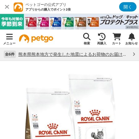
ペットゴーの公式アプリ
開く
アプリからの購入でポイント2倍
メニュー
検索
再購入
カート
お知らせ
熊本県熊本地方で発生した地震によるお荷物のお届け状況について （7/28）
全6件