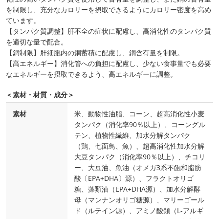
を制限し、充分なカロリーを摂取できるようにカロリー密度を高め
ています。
【タンパク質調整】肝不全の症状に配慮し、高消化性のタンパク質
を適切な量で配合。
【銅制限】肝細胞内の銅蓄積に配慮し、銅含有量を制限。
【高エネルギー】消化管への負担に配慮し、少ない食事量でも必要
なエネルギーを摂取できるよう、高エネルギーに調整。
＜素材・材質・成分＞
素材
米、動物性油脂、コーン、超高消化性小麦
タンパク（消化率90％以上）、コーングル
テン、植物性繊維、加水分解タンパク
（鶏、七面鳥、魚）、超高消化性加水分解
大豆タンパク（消化率90％以上）、チコリ
ー、大豆油、魚油（オメガ3系不飽和脂肪
酸〔EPA+DHA〕源）、フラクトオリゴ
糖、藻類油（EPA+DHA源）、加水分解酵
母（マンナンオリゴ糖源）、マリーゴール
ド（ルテイン源）、アミノ酸類（L-アルギ