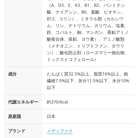
（A、D3、E、K3、B1、B2、パントテン
酸、ナイアシン、B6、葉酸、ビオチン、
B12、コリン）、ミネラル類（カルシウ
ム、リン、ナトリウム、カリウム、塩素、
鉄、コバルト、銅、マンガン、亜鉛アミノ
酸複合体、亜鉛、ヨウ素）、アミノ酸類
（メチオニン、トリプトファン、タウリ
ン）、酸化防止剤（ローズマリー抽出物、
ミックストコフェロール）
成分
たんぱく質32.5%以上、脂質16%以上、粗
繊維7.5%以下、灰分11.5%以下、水分10%
以下
代謝エネルギー
約370/kcal
原産国
日本
ブランド
メディファス