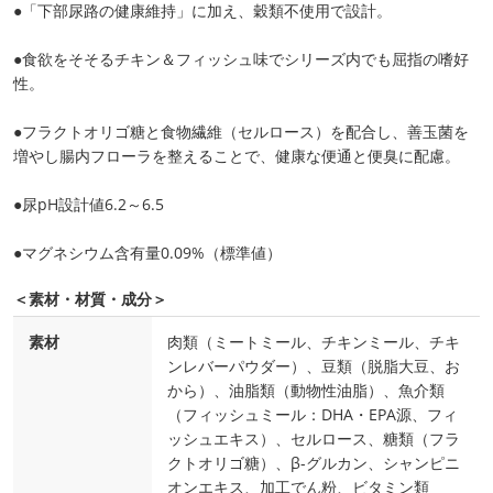
●「下部尿路の健康維持」に加え、穀類不使用で設計。
●食欲をそそるチキン＆フィッシュ味でシリーズ内でも屈指の嗜好
性。
●フラクトオリゴ糖と食物繊維（セルロース）を配合し、善玉菌を
増やし腸内フローラを整えることで、健康な便通と便臭に配慮。
●尿pH設計値6.2～6.5
●マグネシウム含有量0.09%（標準値）
＜素材・材質・成分＞
素材
肉類（ミートミール、チキンミール、チキ
ンレバーパウダー）、豆類（脱脂大豆、お
から）、油脂類（動物性油脂）、魚介類
（フィッシュミール：DHA・EPA源、フィ
ッシュエキス）、セルロース、糖類（フラ
クトオリゴ糖）、β-グルカン、シャンピニ
オンエキス、加工でん粉、ビタミン類