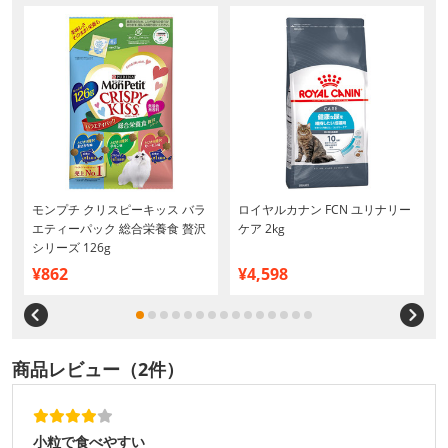
モンプチ クリスピーキッス バラ
ロイヤルカナン FCN ユリナリー
エティーパック 総合栄養食 贅沢
ケア 2kg
シリーズ 126g
¥862
¥4,598
商品レビュー（2件）
小粒で食べやすい