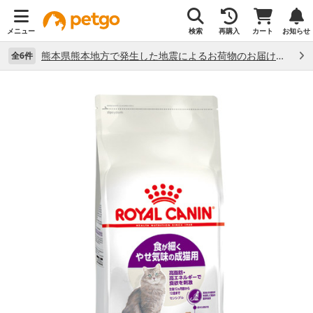
メニュー
検索
再購入
カート
お知らせ
熊本県熊本地方で発生した地震によるお荷物のお届け状況について （7/28）
全6件