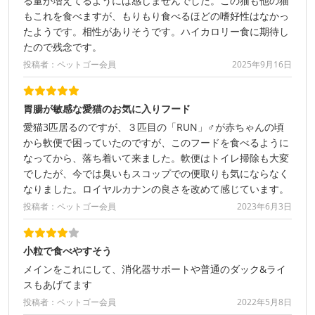
る量が増えてるようには感じませんでした。この猫も他の猫
もこれを食べますが、もりもり食べるほどの嗜好性はなかっ
たようです。相性がありそうです。ハイカロリー食に期待し
たので残念です。
投稿者：ペットゴー会員
2025年9月16日
胃腸が敏感な愛猫のお気に入りフード
愛猫3匹居るのですが、３匹目の「RUN」♂が赤ちゃんの頃
から軟便で困っていたのですが、このフードを食べるように
なってから、落ち着いて来ました。軟便はトイレ掃除も大変
でしたが、今では臭いもスコップでの便取りも気にならなく
なりました。ロイヤルカナンの良さを改めて感じています。
投稿者：ペットゴー会員
2023年6月3日
小粒で食べやすそう
メインをこれにして、消化器サポートや普通のダック&ライ
スもあげてます
投稿者：ペットゴー会員
2022年5月8日