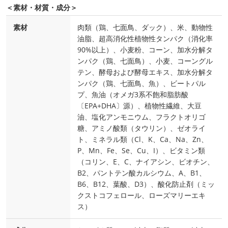
＜素材・材質・成分＞
素材
肉類（鶏、七面鳥、ダック）、米、動物性
油脂、超高消化性植物性タンパク（消化率
90%以上）、小麦粉、コーン、加水分解タ
ンパク（鶏、七面鳥）、小麦、コーングル
テン、酵母および酵母エキス、加水分解タ
ンパク（鶏、七面鳥、魚）、ビートパル
プ、魚油（オメガ3系不飽和脂肪酸
〔EPA+DHA〕源）、植物性繊維、大豆
油、塩化アンモニウム、フラクトオリゴ
糖、アミノ酸類（タウリン）、ゼオライ
ト、ミネラル類（Cl、K、Ca、Na、Zn、
P、Mn、Fe、Se、Cu、I）、ビタミン類
（コリン、E、C、ナイアシン、ビオチン、
B2、パントテン酸カルシウム、A、B1、
B6、B12、葉酸、D3）、酸化防止剤（ミッ
クストコフェロール、ローズマリーエキ
ス）